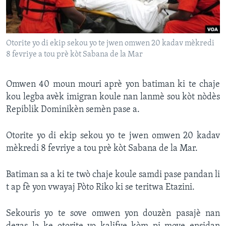
Languages
Otorite yo di ekip sekou yo te jwen omwen 20 kadav mèkredi
8 fevriye a tou prè kòt Sabana de la Mar
Omwen 40 moun mouri aprè yon batiman ki te chaje
kou legba avèk imigran koule nan lanmè sou kòt nòdès
Repiblik Dominikèn semèn pase a.
Otorite yo di ekip sekou yo te jwen omwen 20 kadav
mèkredi 8 fevriye a tou prè kòt Sabana de la Mar.
Batiman sa a ki te twò chaje koule samdi pase pandan li
t ap fè yon vwayaj Pòto Riko ki se teritwa Etazini.
Sekouris yo te sove omwen yon douzèn pasajè nan