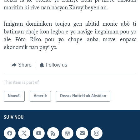
dezas la ke otorite yo kalifye kòm pi move ensidan
maritim ki rive nan nasyon Karayibeyen an.
Imigran dominiken toujou gen abitid monte abò ti
batiman chaje kon legba e yo navige ilegalman pou yo
ale Pòto Riko pou yo chape anba move enpass
ekonomik nan peyi yo.
Share
Follow us
This item is part of
Nouvèl
Amerik
Dezas Natirèl ak Aksidan
SUIV NOU