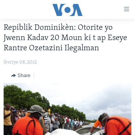
Accessibility
links
Skip
Repiblik Dominikèn: Otorite yo
to
AYITI
Jwenn Kadav 20 Moun ki t ap Eseye
main
LÈZETAZINI
content
Rantre Ozetazini Ilegalman
AMERIK LATIN
Skip
to
fevriye 08, 2012
ENTÈNASYONAL
main
VIDEO
Share
Navigation
Skip
FLASHPOINT IKRÈN
to
Search
Learning English
SUIV NOU