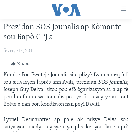
Accessibility
links
Skip
Prezidan SOS Jounalis ap Kòmante
to
AYITI
sou Rapò CPJ a
main
LÈZETAZINI
content
fevriye 14, 2011
AMERIK LATIN
Skip
to
ENTÈNASYONAL
Share
main
VIDEO
Komite Pou Pwoteje Jounalis site plizyè fwa nan rapò li
Navigation
sou sitiyasyon laprès ann Ayiti, prezidan
SOS Jounalis
,
Skip
FLASHPOINT IKRÈN
Joseph Guy Delva, sitou pou efò òganizasyon sa a ap fè
to
pou l defann dwa jounalis pou yo fè travay yo an tout
Search
Learning English
libète e nan bon kondisyon nan peyi Dayiti.
SUIV NOU
Lyonel Desmarattes ap pale ak misye Delva sou
sitiyasyon medya ayisyen yo plis ke yon lane aprè