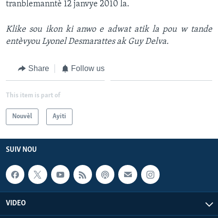
tranblemanntè 12 janvye 2010 la.
Languages
Klike sou ikon ki anwo e adwat atik la pou w tande
entèvyou Lyonel Desmarattes ak Guy Delva.
Share
Follow us
This item is part of
Nouvèl
Ayiti
SUIV NOU
VIDEO