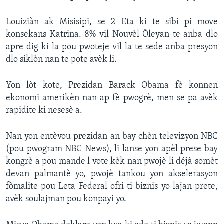
Louiziàn ak Misisipi, se 2 Eta ki te sibi pi move
konsekans Katrina. 8% vil Nouvèl Òleyan te anba dlo
apre dig ki la pou pwoteje vil la te sede anba presyon
dlo siklòn nan te pote avèk li.
Yon lòt kote, Prezidan Barack Obama fè konnen
ekonomi amerikèn nan ap fè pwogrè, men se pa avèk
rapidite ki nesesè a.
Nan yon entèvou prezidan an bay chèn televizyon NBC
(pou pwogram NBC News), li lanse yon apèl prese bay
kongrè a pou mande l vote kèk nan pwojè li déjà somèt
devan palmantè yo, pwojè tankou yon akselerasyon
fòmalite pou Leta Federal ofri ti biznis yo lajan prete,
avèk soulajman pou konpayi yo.