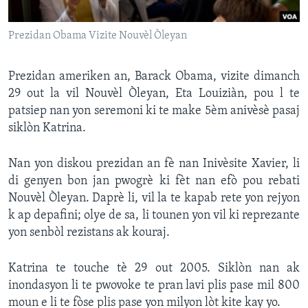
Languages
Prezidan Obama Vizite Nouvèl Òleyan
Prezidan ameriken an, Barack Obama, vizite dimanch
29 out la vil Nouvèl Òleyan, Eta Louiziàn, pou l te
patsiep nan yon seremoni ki te make 5èm anivèsè pasaj
siklòn Katrina.
Nan yon diskou prezidan an fè nan Inivèsite Xavier, li
di genyen bon jan pwogrè ki fèt nan efò pou rebati
Nouvèl Òleyan. Daprè li, vil la te kapab rete yon rejyon
k ap depafini; olye de sa, li tounen yon vil ki reprezante
yon senbòl rezistans ak kouraj.
Katrina te touche tè 29 out 2005. Siklòn nan ak
inondasyon li te pwovoke te pran lavi plis pase mil 800
moun e li te fòse plis pase yon milyon lòt kite kay yo.