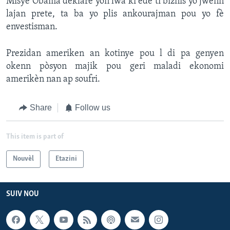
Misye Obama deklare yon lwa ki ede ti biznis yo jwenn
lajan prete, ta ba yo plis ankourajman pou yo fè
envestisman.
Prezidan ameriken an kotinye pou l di pa genyen
okenn pòsyon majik pou geri maladi ekonomi
amerikèn nan ap soufri.
Share
Follow us
This item is part of
Nouvèl
Etazini
SUIV NOU