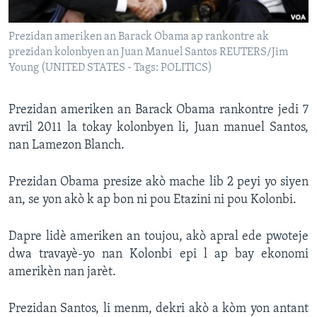
Languages
Prezidan ameriken an Barack Obama ap rankontre ak
prezidan kolonbyen an Juan Manuel Santos REUTERS/Jim
Young (UNITED STATES - Tags: POLITICS)
Prezidan ameriken an Barack Obama rankontre jedi 7
avril 2011 la tokay kolonbyen li, Juan manuel Santos,
nan Lamezon Blanch.
Prezidan Obama presize akò mache lib 2 peyi yo siyen
an, se yon akò k ap bon ni pou Etazini ni pou Kolonbi.
Dapre lidè ameriken an toujou, akò apral ede pwoteje
dwa travayè-yo nan Kolonbi epi l ap bay ekonomi
amerikèn nan jarèt.
Prezidan Santos, li menm, dekri akò a kòm yon antant