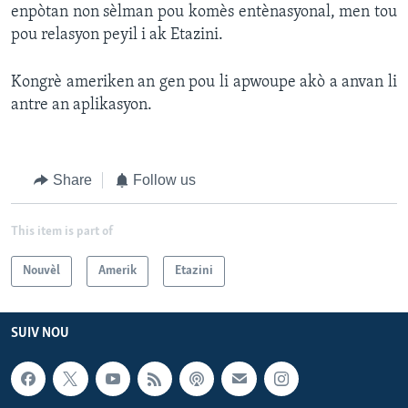
enpòtan non sèlman pou komès entènasyonal, men tou
pou relasyon peyil i ak Etazini.
Kongrè ameriken an gen pou li apwoupe akò a anvan li
antre an aplikasyon.
Share
Follow us
This item is part of
Nouvèl
Amerik
Etazini
SUIV NOU