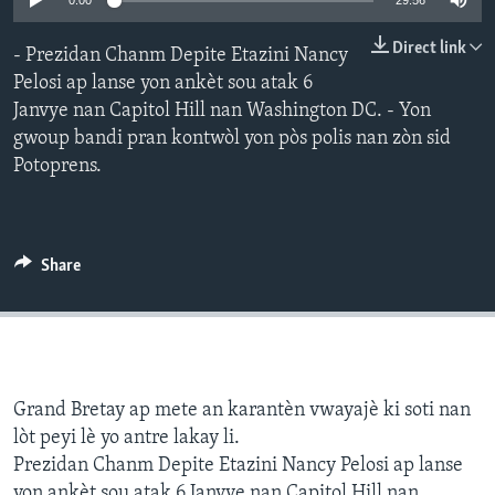
0:00
29:56
Languages
Direct link
- Prezidan Chanm Depite Etazini Nancy
Pelosi ap lanse yon ankèt sou atak 6
Janvye nan Capitol Hill nan Washington DC. - Yon
gwoup bandi pran kontwòl yon pòs polis nan zòn sid
Potoprens.
Share
Grand Bretay ap mete an karantèn vwayajè ki soti nan
lòt peyi lè yo antre lakay li.
Prezidan Chanm Depite Etazini Nancy Pelosi ap lanse
yon ankèt sou atak 6 Janvye nan Capitol Hill nan