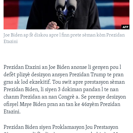
Languages
Joe Biden ap fè diskou apre l finn prete sèman kòm Prezidan
Etazini
Prezidan Etazini an Joe Biden anonse li genyen pou l
defèt plizyè desizyon ansyen Prezidan Trump te pran
gras ak lod ekzekitif. Tou swit apre prestasyon sèman
Prezidan Biden, li siyen 3 dokiman pandan l te nan
chanm Prezidan an nan Congrè a. Se premye desizyon
ofisyel Msye Biden pran an tan ke 46zyèm Prezidan
Etazini.
Prezidan Biden siyen Proklamasyon Jou Prestasyon