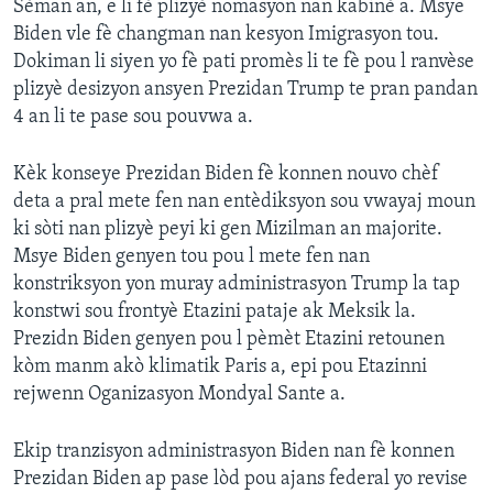
Sèman an, e li fè plizyè nomasyon nan kabinè a. Msye
Biden vle fè changman nan kesyon Imigrasyon tou.
Dokiman li siyen yo fè pati promès li te fè pou l ranvèse
plizyè desizyon ansyen Prezidan Trump te pran pandan
4 an li te pase sou pouvwa a.
Kèk konseye Prezidan Biden fè konnen nouvo chèf
deta a pral mete fen nan entèdiksyon sou vwayaj moun
ki sòti nan plizyè peyi ki gen Mizilman an majorite.
Msye Biden genyen tou pou l mete fen nan
konstriksyon yon muray administrasyon Trump la tap
konstwi sou frontyè Etazini pataje ak Meksik la.
Prezidn Biden genyen pou l pèmèt Etazini retounen
kòm manm akò klimatik Paris a, epi pou Etazinni
rejwenn Oganizasyon Mondyal Sante a.
Ekip tranzisyon administrasyon Biden nan fè konnen
Prezidan Biden ap pase lòd pou ajans federal yo revise