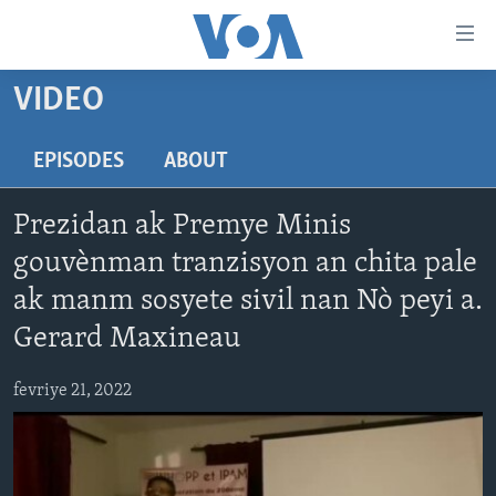
Accessibility
links
Skip
VIDEO
to
AYITI
main
LÈZETAZINI
EPISODES
ABOUT
content
AMERIK LATIN
Skip
Prezidan ak Premye Minis
to
ENTÈNASYONAL
main
gouvènman tranzisyon an chita pale
VIDEO
Navigation
ak manm sosyete sivil nan Nò peyi a.
Skip
FLASHPOINT IKRÈN
Gerard Maxineau
to
Search
Learning English
fevriye 21, 2022
SUIV NOU