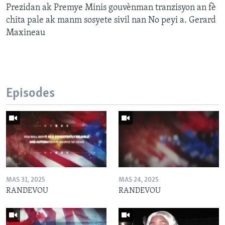
Prezidan ak Premye Minis gouvènman tranzisyon an fè
chita pale ak manm sosyete sivil nan No peyi a. Gerard
Maxineau
Episodes
MAS 31, 2025
MAS 24, 2025
RANDEVOU
RANDEVOU