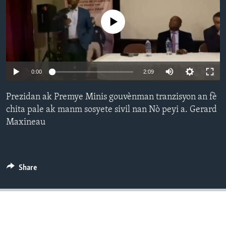
Languages
No media source currently available
0:00
2:09
Prezidan ak Premye Minis gouvènman tranzisyon an fè
chita pale ak manm sosyete sivil nan Nò peyi a. Gerard
Maxineau
Share