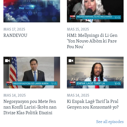
MAS 17, 2025
MAS 15, 2025
RANDEVOU
HMI: Mellysings di Li Gen
'Yon Nouvo Albòm ki Pare
Pou Nou'
MAS 14, 2025
MAS 14, 2025
Negosyasyon pou Mete Fen
Ki Enpak Lagè Tarif la Pral
nan Konfli Larisi-Ikrèn nan
Genyen sou Konsomatè yo?
Divize Klas Politik Etazini
See all episodes