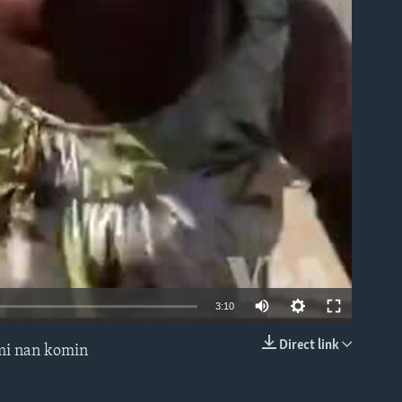
able
3:10
Direct link
nmi nan komin
EMBED