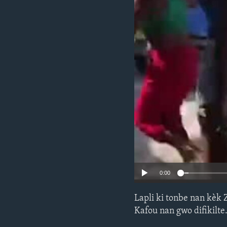
0:00
Lapli ki tonbe nan kèk 
Kafou nan gwo difikilt