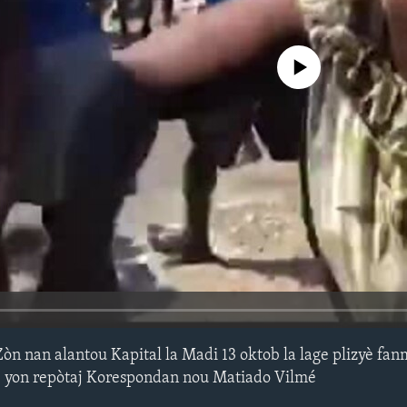
No media source currently avail
Zòn nan alantou Kapital la Madi 13 oktob la lage plizyè fa
e. yon repòtaj Korespondan nou Matiado Vilmé