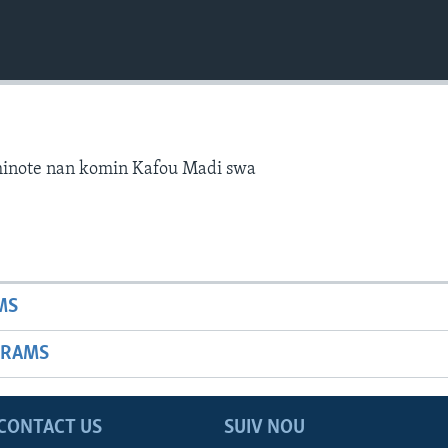
ominote nan komin Kafou Madi swa
MS
GRAMS
CONTACT US
SUIV NOU