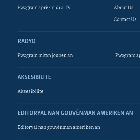
Pwogram aprè-midi a TV
About Us
Contact Us
RADYO
Pwogram mitan jounen an
Pwogram ap
AKSESIBILITE
Aksesibilite
EDITORYAL NAN GOUVÈNMAN AMERIKEN AN
Learning English
Editoryal nan gouvènman ameriken an
SUIV NOU