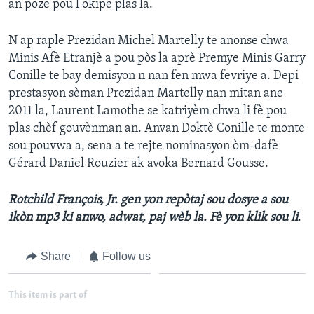
an poze pou l okipe plas la.
Languages
N ap raple Prezidan Michel Martelly te anonse chwa
Minis Afè Etranjè a pou pòs la aprè Premye Minis Garry
Conille te bay demisyon n nan fen mwa fevriye a. Depi
prestasyon sèman Prezidan Martelly nan mitan ane
2011 la, Laurent Lamothe se katriyèm chwa li fè pou
plas chèf gouvènman an. Anvan Doktè Conille te monte
sou pouvwa a, sena a te rejte nominasyon òm-dafè
Gérard Daniel Rouzier ak avoka Bernard Gousse.
Rotchild François, Jr. gen yon repòtaj sou dosye a sou
ikòn mp3 ki anwo, adwat, paj wèb la. Fè yon klik sou li
.
Share
Follow us
This item is part of