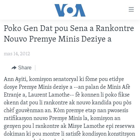
Accessibility
links
Skip
Poko Gen Dat pou Sena a Rankontre
to
AYITI
Nouvo Premye Minis Deziye a
main
LÈZETAZINI
content
mas 14, 2012
AMERIK LATIN
Skip
to
ENTÈNASYONAL
Share
main
VIDEO
Ann Ayiti, komisyon senatoryal ki fòme pou etidye
Navigation
dosye Premye Minis deziye a --an palan de Minis Afè
Skip
FLASHPOINT IKRÈN
Etranje a, Laurent Lamothe-- fè konnen li poko fikse
to
okenn dat pou li rankontre ak nouvo kandida pou pòs
Search
Learning English
chèf gouvènman an. Kòm premye etap nan pwosesis
ratifikasyon nouvo Premye Minis la, komisyon an
SUIV NOU
genyen pou l rankontre ak Misye Lamothe epi resevwa
dokiman ki pou montre li satisfè kondisyon konstitsyon