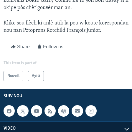
konfyans Doktè Garry Conille ka fè yon bon travay si li
okipe pòs chèf gouvènman an.
Languages
Klike sou flèch ki anlè atik la pou w koute korespondan
nou nan Pòtoprens Rotchild François Junior.
Share
Follow us
This item is part of
Nouvèl
Ayiti
SUIV NOU
VIDEO