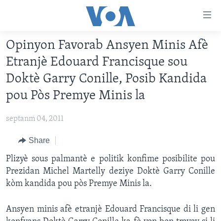
Accessibility
links
Skip
Opinyon Favorab Ansyen Minis Afè
to
AYITI
Etranjè Edouard Francisque sou
main
LÈZETAZINI
content
Doktè Garry Conille, Posib Kandida
AMERIK LATIN
Skip
pou Pòs Premye Minis la
to
ENTÈNASYONAL
main
septanm 04, 2011
VIDEO
Navigation
Skip
Share
FLASHPOINT IKRÈN
to
Plizyè sous palmantè e politik konfime posibilite pou
Search
Learning English
Prezidan Michel Martelly deziye Doktè Garry Conille
kòm kandida pou pòs Premye Minis la.
SUIV NOU
Ansyen minis afè etranjè Edouard Francisque di li gen