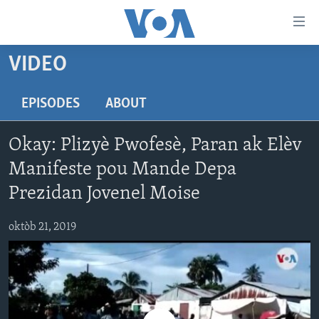
Accessibility
links
Skip
VIDEO
to
AYITI
main
LÈZETAZINI
EPISODES
ABOUT
content
AMERIK LATIN
Skip
Okay: Plizyè Pwofesè, Paran ak Elèv
to
ENTÈNASYONAL
main
Manifeste pou Mande Depa
VIDEO
Navigation
Prezidan Jovenel Moise
Skip
FLASHPOINT IKRÈN
to
oktòb 21, 2019
Search
Learning English
SUIV NOU