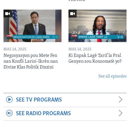
MAS 14, 2025
MAS 14, 2025
Negosyasyon pou Mete Fen
Ki Enpak Lagè Tarif la Pral
nan Konfli Larisi-Ikrèn nan
Genyen sou Konsomatè yo?
Divize Klas Politik Etazini
See all episodes
SEE TV PROGRAMS
SEE RADIO PROGRAMS