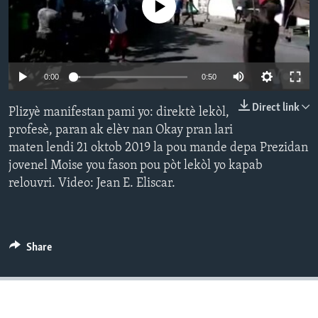
No media source currently available
Languages
0:00
0:50
Direct link
Plizyè manifestan pami yo: direktè lekòl,
profesè, paran ak elèv nan Okay pran lari
maten lendi 21 oktob 2019 la pou mande depa Prezidan
jovenel Moise you fason pou pòt lekòl yo kapab
relouvri. Video: Jean E. Eliscar.
Share