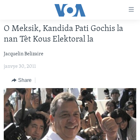
Accessibility
links
Skip
O Meksik, Kandida Pati Gochis la
to
AYITI
nan Tèt Kous Elektoral la
main
LÈZETAZINI
content
Jacquelin Belizaire
AMERIK LATIN
Skip
to
janvye 30, 2011
ENTÈNASYONAL
main
VIDEO
Navigation
Share
Skip
FLASHPOINT IKRÈN
to
Search
Learning English
SUIV NOU