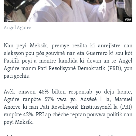
Languages
Angel Aguire
Nan peyi Meksik, premye rezilta ki anrejistre nan
eleksyon pou pòs gouvènè nan eta Guerrero ki sou kòt
Pasifik peyi a montre kandida ki devan an se Angel
Aguire manm Pati Revolisyonè Demokratik (PRD), yon
pati gochis.
Avèk omwen 45% bilten responsab yo deja konte,
Aguire ranpòte 57% vwa yo. Advèsè l la, Manuel
Anorve ki nan Pati Revolisyonè Enstitusyonèl la (PRI)
ranpòte 42%. PRI ap chèche repran pouvwa politik nan
peyi Meksik.