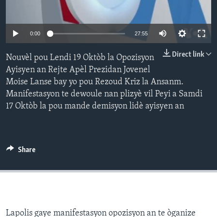
Languages
0:00
27:55
Direct link
Nouvèl pou Lendi 19 Oktòb la Opozisyon
Ayisyen an Rejte Apèl Prezidan Jovenel
Moise Lanse bay yo pou Rezoud Kriz la Ansanm.
Manifestasyon te dewoule nan plizyè vil Peyi a Samdi
17 Oktòb la pou mande demisyon lidè ayisyen an
Share
Lapolis gaye manifestasyon opozisyon an te òganize