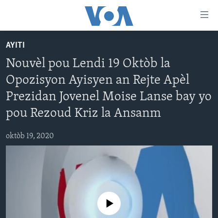
Accessibility
links
Skip
AYITI
to
AYITI
Nouvèl pou Lendi 19 Oktòb la
main
LÈZETAZINI
content
Opozisyon Ayisyen an Rejte Apèl
AMERIK LATIN
Skip
Prezidan Jovenel Moise Lanse bay yo
to
ENTÈNASYONAL
main
pou Rezoud Kriz la Ansanm
VIDEO
Navigation
Skip
oktòb 19, 2020
FLASHPOINT IKRÈN
to
Search
Learning English
SUIV NOU
No media source currently available