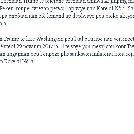
a. Prezidan Trump te telefone prezidan chinwa Xi Jinping m
ou Peken koupe livrezon petwòl lap voye nan Kore di Nò a. Sa
n pa enpòtan nan efò lemond ap deplwaye pou bloke aksy
a a.”
 Trump te kite Washington pou l tal patisipe nan yon mee
èkredi 29 novanm 2017 la, li te voye yon mesaj sou kont Twi
n angajman pou l enpoze plis sanksyon inilateral kont re
an Kore di Nò-a.