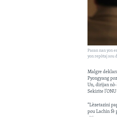
Pasan nan yon es
yon repòtaj sou 
Malgre deklar
Pyongyang poz
Un, dirijan nò
Sekirite l’ONU
“Lèzetazini pa
pou Lachin fè 