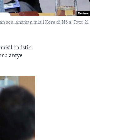
 sou lansman misil Kore di Nò a. Foto: 21
isil balistik
ond antye