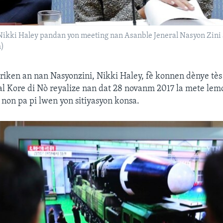
kki Haley pandan yon meeting nan Asanble Jeneral Nasyon Zini an
h)
ken an nan Nasyonzini, Nikki Haley, fè konnen dènye tès m
l Kore di Nò reyalize nan dat 28 novanm 2017 la mete lem
e non pa pi lwen yon sitiyasyon konsa.