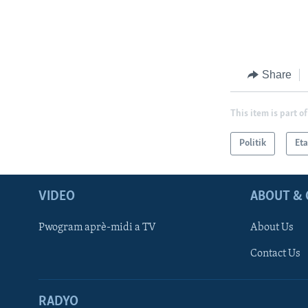
Share
This item is part of
Politik
Eta
VIDEO
ABOUT & 
Pwogram aprè-midi a TV
About Us
Contact Us
RADYO