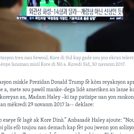
tasyon tren nan Sewoul, Kore di Sid kap gade sou yon ekran telev
dènye lansman misil Kore di Nò a. Koredi Sid, 30 navanm 2017.
asyon miskle Prezidan Donald Trump fè kòm reyaksyon ap
e a, mete sou pawòl manke-dega lidè ameriken an lanse k
-koreyan an, Madam Haley –ki tap patisipe nan yon ranko
 an mèkredi 29 novanm 2017 la-- deklare:
p eseye fè lagè ak Kore Dinò.” Anbasadè Haley ajoute: “No
pi plis efò toujou nan demach kap fèt pou jwenn yon solisy