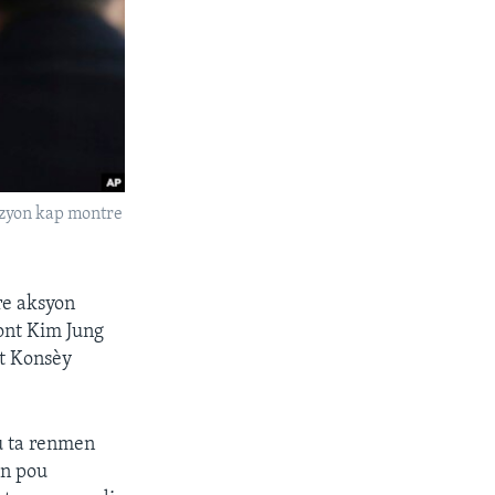
izyon kap montre
re aksyon
ont Kim Jung
nt Konsèy
u ta renmen
on pou