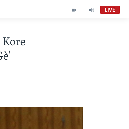
LIVE
l Kore
Gè'