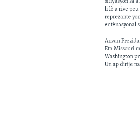
sitiyasyon sa 
li lè a rive p
reprezante yo
entènasyonal s
Anvan Prezidan
Eta Missouri m
Washington pra
Un ap dirije n