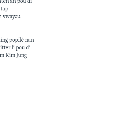
aten an pou di
 tap
on vwayou
ting popilè nan
tter li pou di
jim Kim Jung