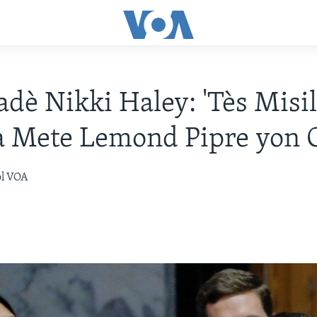
dè Nikki Haley: 'Tès Misi
a Mete Lemond Pipre yon 
òl VOA
7