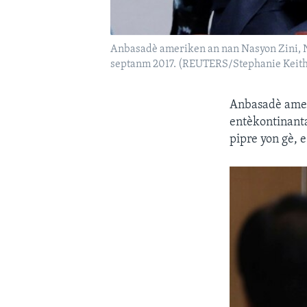
Anbasadè ameriken an nan Nasyon Zini, Ni
septanm 2017. (REUTERS/Stephanie Keit
Anbasadè ameri
entèkontinanta
pipre yon gè, 