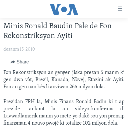
Accessibility
links
Skip
Minis Ronald Baudin Pale de Fon
to
AYITI
Rekonstriksyon Ayiti
main
LÈZETAZINI
content
desanm 15, 2010
AMERIK LATIN
Skip
to
ENTÈNASYONAL
Share
main
VIDEO
Fon Rekonstriksyon an genyen jiska prezan 5 manm ki
Navigation
gen dwa vòt, Brezil, Kanada, Nòvej, Etazini ak Ayiti.
Skip
FLASHPOINT IKRÈN
Fon an gen nan kès li anviwon 265 milyon dola.
to
Search
Learning English
Prezidan FRH la, Minis Finans Ronald Bodin ki t ap
prezide rankont la an videyo-konferans di
SUIV NOU
Lavwadlamerik manm yo mete yo dakò sou yon prensip
finansman 4 nouvo pwojè ki totalize 102 milyon dola.