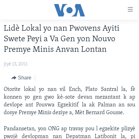
Accessibility
links
Skip
Lidè Lokal yo nan Pwovens Ayiti
to
AYITI
Swete Peyi a Va Gen yon Nouvo
main
LÈZETAZINI
content
Premye Minis Anvan Lontan
AMERIK LATIN
Skip
to
jiyè 13, 2011
ENTÈNASYONAL
main
VIDEO
Share
Navigation
Skip
FLASHPOINT IKRÈN
Otorite lokal yo nan vil Ench, Plato Santral la, fè
to
konnen yo gen gwo kè-sote devan mezantant k ap
Search
devlope ant Pouvwa Egzekitif la ak Palman an sou
Learning English
dosye Premye Minis deziye a, Mèt Bernard Gousse.
SUIV NOU
Pandansetan, yon ONG ap travay pou l egzekite plizyè
pwojè devlopman nan Depatman Latibonit la, pi