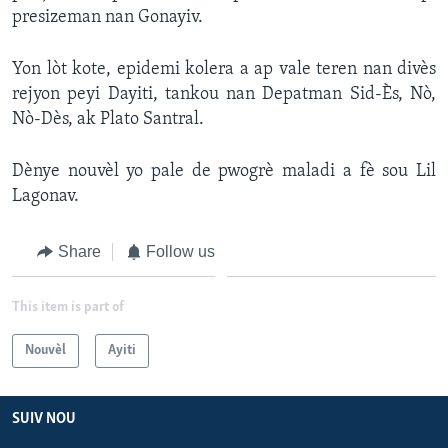
presizeman nan Gonayiv.
Languages
Yon lòt kote, epidemi kolera a ap vale teren nan divès
rejyon peyi Dayiti, tankou nan Depatman Sid-Ès, Nò,
Nò-Dès, ak Plato Santral.
Dènye nouvèl yo pale de pwogrè maladi a fè sou Lil
Lagonav.
Share
Follow us
This item is part of
Nouvèl
Ayiti
SUIV NOU