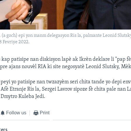
 (a goch) epi yon manm delegasyon Ris la, palmante Leonid Slutsk
8 Fevriye 2022.
 kap patisipe nan diskisyon lapè ak Ikrèn deklare li "pap f
pre ajans nouvèl RIA ki site negosyatè Leonid Slutsky, Mèk
peyi yo patisipe nan twzazyèm seri chita tande yo depi env
Afè Etranje Ris la, Sergei Lavrov sipoze fè chita pale nan L
, Dmytro Kuleba Jedi.
Follow us
Print
ters