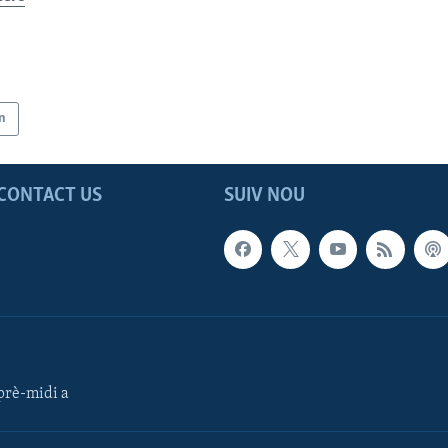
n
CONTACT US
SUIV NOU
rè-midi a