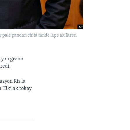
y pale pandan chita tande lape ak Ikren
è yon grenn
redi.
azyon Ris la
a Tiki ak tokay