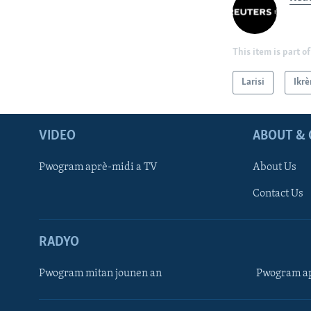
This item is part of
Larisi
Ikrè
VIDEO
ABOUT & 
Pwogram aprè-midi a TV
About Us
Contact Us
RADYO
Pwogram mitan jounen an
Pwogram ap