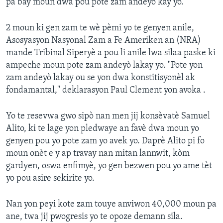
pa bay moun dwa pou pote zam andeyò kay yo.
2 moun ki gen zam te wè pèmi yo te genyen anile,
Asosyasyon Nasyonal Zam a Fe Ameriken an (NRA)
mande Tribinal Siperyè a pou li anile lwa silaa paske ki
ampeche moun pote zam andeyò lakay yo. "Pote yon
zam andeyò lakay ou se yon dwa konstitisyonèl ak
fondamantal," deklarasyon Paul Clement yon avoka .
Yo te resevwa gwo sipò nan men jij konsèvatè Samuel
Alito, ki te lage yon pledwaye an favè dwa moun yo
genyen pou yo pote zam yo avek yo. Daprè Alito pi fo
moun onèt e y ap travay nan mitan lannwit, kòm
gardyen, oswa enfimyè, yo gen bezwen pou yo ame tèt
yo pou asire sekirite yo.
Nan yon peyi kote zam touye anviwon 40,000 moun pa
ane, twa jij pwogresis yo te opoze demann sila.