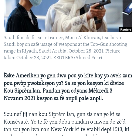
Languages
Saudi female firearm trainer, Mona Al Khurais, teaches a
Saudi boy on safe usage of weapons at the Top-Gun shooting
range in Riyadh, Saudi Arabia, October 28, 2021. Picture
taken October 28, 2021. REUTERS/Ahmed Yosri
Èske Ameriken yo gen dwa pou yo kite kay yo avek zam
pou pwòp pwoteksyon yo? Sa se yon kesyon ki divize
Kou Siprèm lan. Pandan yon odyans Mèkredi 3
Novanm 2021 kesyon sa fè anpil pale anpil.
Sou nèf jij nan kou Siprèm lan, gen sis nan yo ki se
Konsèvatè. Yo te fè yon deba pandan o mwen de zè'd
tan sou yon lwa nan New York ki te etabli depi 1913, ki