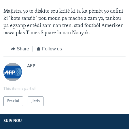
Majistra yo te diskite sou kritè ki ta ka pèmèt yo defini
ki "kote sansib" pou moun pa mache a zam yo, tankou
pa egzanp entèdi zam nan tren, stad foutbòl Ameriken
oswa plas Times Square la nan Nouyok.
Share
Follow us
AFP
This item is part of
Etazini
Jistis
SUIV NOU