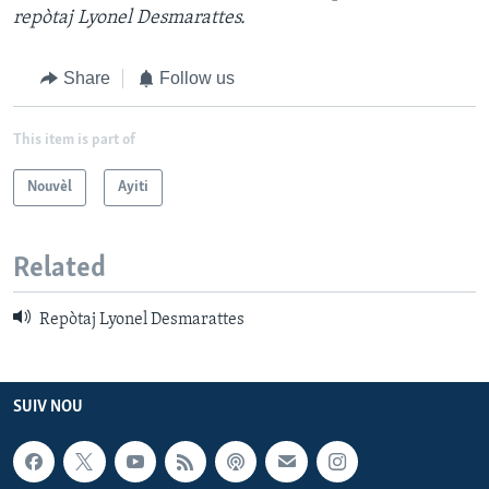
repòtaj Lyonel Desmarattes.
Share
Follow us
This item is part of
Nouvèl
Ayiti
Related
Repòtaj Lyonel Desmarattes
SUIV NOU