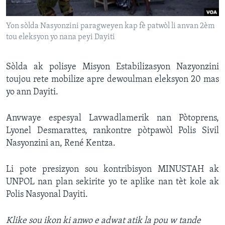
Languages
Yon sòlda Nasyonzini paragweyen kap fè patwòl li anvan 2èm
tou eleksyon yo nana peyi Dayiti
Sòlda ak polisye Misyon Estabilizasyon Nazyonzini
toujou rete mobilize apre dewoulman eleksyon 20 mas
yo ann Dayiti.
Anvwaye espesyal Lavwadlamerik nan Pòtoprens,
Lyonel Desmarattes, rankontre pòtpawòl Polis Sivil
Nasyonzini an, René Kentza.
Li pote presizyon sou kontribisyon MINUSTAH ak
UNPOL nan plan sekirite yo te aplike nan tèt kole ak
Polis Nasyonal Dayiti.
Klike sou ikon ki anwo e adwat atik la pou w tande