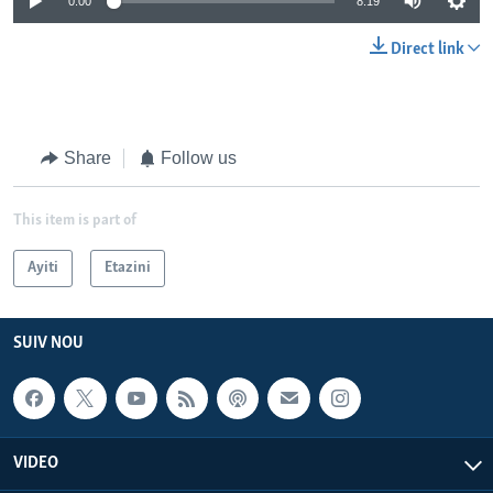
0:00
8:19
Direct link
Share
Follow us
This item is part of
Ayiti
Etazini
SUIV NOU
VIDEO