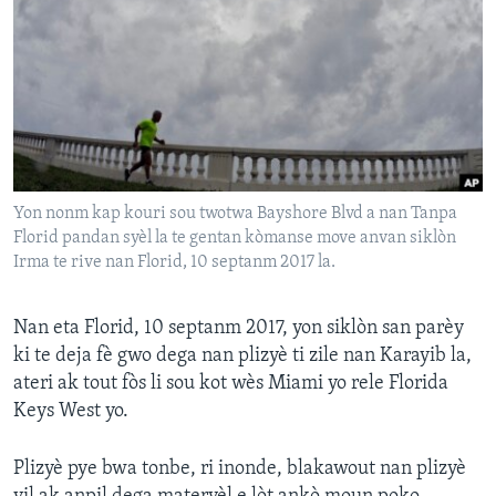
Languages
Yon nonm kap kouri sou twotwa Bayshore Blvd a nan Tanpa
Florid pandan syèl la te gentan kòmanse move anvan siklòn
Irma te rive nan Florid, 10 septanm 2017 la.
Nan eta Florid, 10 septanm 2017, yon siklòn san parèy
ki te deja fè gwo dega nan plizyè ti zile nan Karayib la,
ateri ak tout fòs li sou kot wès Miami yo rele Florida
Keys West yo.
Plizyè pye bwa tonbe, ri inonde, blakawout nan plizyè