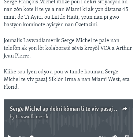
Serge François Michel itilize pou l dekri sitiyasyon an
nan zòn kote li te ye a nan Miami ki ak yon distans 45
minit de Ti Ayiti, ou Liittle Haiti, youn nan pi gwo
bastyon kominote ayisyèn nan Ozetazini.
Jounalis Lavwadlamerik Serge Michel te pale nan
telefòn ak yon lòt kolaboratè sèvis kreyòl VOA a Arthur
Jean Pierre.
Klike sou lyen odyo a pou w tande kouman Serge
Michel te viv pasaj Siklòn Irma a nan Miami West, eta
Florid.
Serge Michel ap dekri kòman li te viv pasaj siklòn Irma a nan Miami West, eta Florid.
by
Lavwadlamerik
No media source currently available