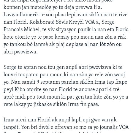
vil ak anpil dega materyèl e lòt ankò moun poko
konnen jan meteològ yo te deja prevwa li a.
Lavwadlamerik te sou plas depi avan siklòn nan te rive
nan Florid. Kolaboratè Sèvis Kreyòl VOA a, Serge
Francois Michel, te viv sityasyon panik la nan eta Florid
kote otorite yo te pase konsiy pou moun nan zòn a risk
yo tankou bò lanmè ak plaj deplase al nan lòt zòn ou
abri pwovizwa.
Serge te apran nou tou gen anpil abri pwovizwa ki te
louvri toupatou pou moun ki nan zòn yo rele zòn wouj
yo. Nan samdi 9 septanm pandan siklòn Irma tap frape
peyi Kiba otorite yo nan Florid te anonse apati 4 trè
aprè midi pou tout moun ki pat gen tan kite zòn yo ye a
rete lakay yo jiskaske siklòn Irma fin pase.
Irma ateri nan Florid ak anpil lapli epi gwo van ak
tanpèt. Yon bri dwòl e efreyan se mo sa yo jounalis VOA