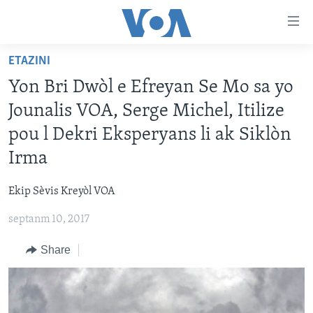
Accessibility
links
Skip
ETAZINI
to
AYITI
Yon Bri Dwòl e Efreyan Se Mo sa yo
main
LÈZETAZINI
content
Jounalis VOA, Serge Michel, Itilize
AMERIK LATIN
Skip
pou l Dekri Eksperyans li ak Siklòn
to
ENTÈNASYONAL
Irma
main
VIDEO
Navigation
Ekip Sèvis Kreyòl VOA
Skip
FLASHPOINT IKRÈN
to
septanm 10, 2017
Search
Learning English
Share
SUIV NOU