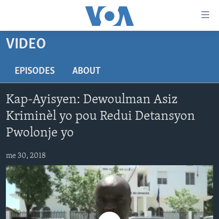
Accessibility
links
Skip
VIDEO
to
AYITI
main
LÈZETAZINI
EPISODES
ABOUT
content
AMERIK LATIN
Skip
Kap-Ayisyen: Dewoulman Asiz
to
ENTÈNASYONAL
main
Kriminèl yo pou Redui Detansyon
VIDEO
Navigation
Pwolonje yo
Skip
FLASHPOINT IKRÈN
to
me 30, 2018
Search
Learning English
SUIV NOU