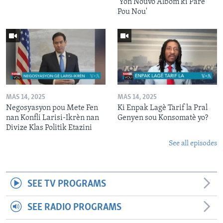
'Yon Nouvo Albòm ki Pare
Pou Nou'
MAS 14, 2025
MAS 14, 2025
Negosyasyon pou Mete Fen
Ki Enpak Lagè Tarif la Pral
nan Konfli Larisi-Ikrèn nan
Genyen sou Konsomatè yo?
Divize Klas Politik Etazini
See all episodes
SEE TV PROGRAMS
SEE RADIO PROGRAMS