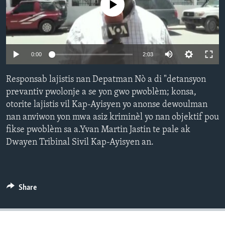
No media source currently available
Languages
0:00
2:03
Responsab lajistis nan Depatman Nò a di "detansyon
prevantiv pwolonje a se yon gwo pwoblèm; konsa,
otorite lajistis vil Kap-Ayisyen yo anonse dewoulman
nan anviwon yon mwa asiz kriminèl yo nan objektif pou
fikse pwoblèm sa a.Yvan Martin Jastin te pale ak
Dwayen Tribinal Sivil Kap-Ayisyen an.
Share