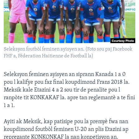
Languages
Seleksyon foutbòl feminen ayisyen an. (Foto sou paj Facebook
FHF a, Féderation Haitienne de Football la)
Seleksyon feminen ayisyen an siprann Kanada 1 a 0
pou l kalifye pou faz final koupdimond Frans 2018 la.
Meksik kale Etazini 4 a 2 sou tir de penalite pou l
ranpòte tit KONKAKAF la. apre tan reglemantè a te fini
1 a 1.
Ayiti ak Meksik, kap patisipe pou la premyè fwa nan
koupdimond foutbòl feminen U-20 an plis Etazini ap
reprezante KONKONKAF la nan konpetisyon an.