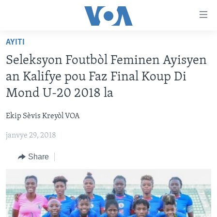
Accessibility
links
Skip
AYITI
to
AYITI
Seleksyon Foutbòl Feminen Ayisyen
main
LÈZETAZINI
content
an Kalifye pou Faz Final Koup Di
AMERIK LATIN
Skip
Mond U-20 2018 la
to
ENTÈNASYONAL
main
Ekip Sèvis Kreyòl VOA
VIDEO
Navigation
Skip
janvye 29, 2018
FLASHPOINT IKRÈN
to
Share
Search
Learning English
SUIV NOU