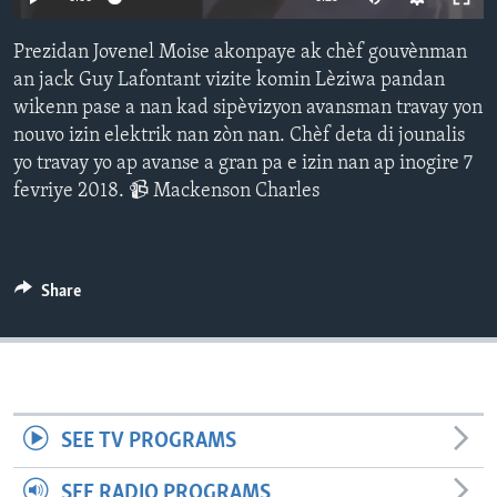
Languages
Prezidan Jovenel Moise akonpaye ak chèf gouvènman
an jack Guy Lafontant vizite komin Lèziwa pandan
wikenn pase a nan kad sipèvizyon avansman travay yon
nouvo izin elektrik nan zòn nan. Chèf deta di jounalis
yo travay yo ap avanse a gran pa e izin nan ap inogire 7
fevriye 2018. 📹 Mackenson Charles
Share
SEE TV PROGRAMS
SEE RADIO PROGRAMS