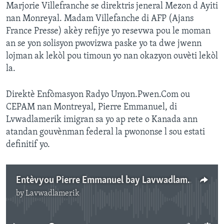
Marjorie Villefranche se direktris jeneral Mezon d Ayiti
nan Monreyal. Madam Villefanche di AFP (Ajans
France Presse) akèy refijye yo resevwa pou le moman
an se yon solisyon pwovizwa paske yo ta dwe jwenn
lojman ak lekòl pou timoun yo nan okazyon ouvèti lekòl
la.
Direktè Enfòmasyon Radyo Unyon.Pwen.Com ou
CEPAM nan Montreyal, Pierre Emmanuel, di
Lvwadlamerik imigran sa yo ap rete o Kanada ann
atandan gouvènman federal la pwononse l sou estati
definitif yo.
Entèvyou Pierre Emmanuel bay Lavwadlamerik nan mikwo Jean Robert Philippe
by
Lavwadlamerik
No media source currently available