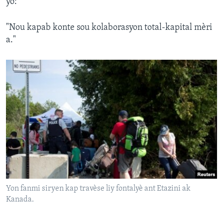
yo:
"Nou kapab konte sou kolaborasyon total-kapital mèri
a."
Yon fanmi siryen kap travèse liy fontalyè ant Etazini ak
Kanada.