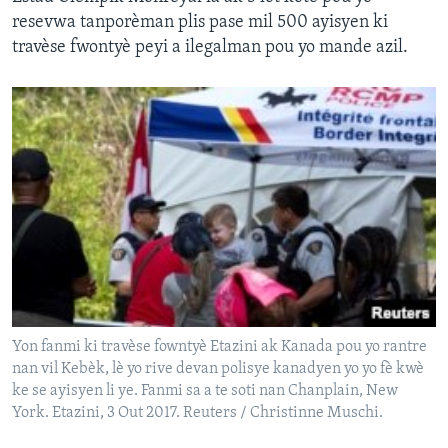
resevwa tanporèman plis pase mil 500 ayisyen ki
travèse fwontyè peyi a ilegalman pou yo mande azil.
Yon fanmi ki travèse fowntyè Etazini ak Kanada pou yo rantre
nan vil Kebèk, lè yo rive devan polisye kanadyen yo yo fè kwè
ke se ayisyen li ye. Fanmi sa a te soti nan Chanplain, New
York. Etazini, 3 Out 2017. Reuters / Christinne Muschi.