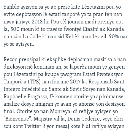
Sanble ayisyen sa yo ap prese kite Lèzetazini pou yo
evite depòtasyon lè estati tanporè yo ta pran fen nan
mwa janvye 2018 la. Pou sèl jounen madi premye out
la, 500 moun ki te travèse fwontyè Etazini ak Kanada
nan zòn La Colle ki nan sid Kebèk mande azil. 90% nan
yo se ayisyen.
Rezon prensipal ki eksplike deplasman masif sa a nan
direksyon nò kontinan an, se laperèz moun yo genyen
pou Lèzetazini pa koupe pwogram Estati Pwoteksyon
Tanporè a (TPS) nan fen ane 2017 la. Responsab Sant
Integre Inivèsitè de Sante ak Sèvis Sosyo nan Kanada,
Raphaelle Fragasso, fè konnen otorite yo ap kòmanse
analize dosye imigran yo avan yo anonse yon desizyon
final. Otorite yo nan Monreyal di refijye ayisyen yo
"Bienvenue". Majistra vil la, Denis Coderre, voye ekri
sou kont Twitter li yon mesaj kote li di refijye ayisyen