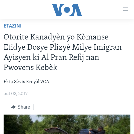
Accessibility
links
Skip
ETAZINI
to
AYITI
Otorite Kanadyèn yo Kòmanse
main
LÈZETAZINI
content
Etidye Dosye Plizyè Milye Imigran
AMERIK LATIN
Skip
Ayisyen ki Al Pran Refij nan
to
ENTÈNASYONAL
Pwovens Kebèk
main
VIDEO
Navigation
Ekip Sèvis Kreyòl VOA
Skip
FLASHPOINT IKRÈN
to
out 03, 2017
Search
Learning English
Share
SUIV NOU