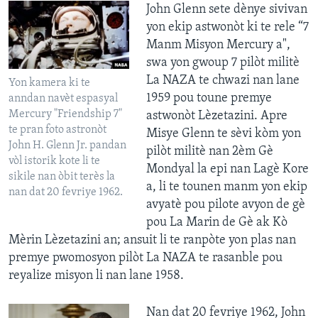
John Glenn sete dènye sivivan
yon ekip astwonòt ki te rele “7
Manm Misyon Mercury a",
swa yon gwoup 7 pilòt militè
La NAZA te chwazi nan lane
Yon kamera ki te
1959 pou toune premye
anndan navèt espasyal
Mercury "Friendship 7"
astwonòt Lèzetazini. Apre
te pran foto astronòt
Misye Glenn te sèvi kòm yon
John H. Glenn Jr. pandan
pilòt militè nan 2èm Gè
vòl istorik kote li te
Mondyal la epi nan Lagè Kore
sikile nan òbit terès la
a, li te tounen manm yon ekip
nan dat 20 fevriye 1962.
avyatè pou pilote avyon de gè
pou La Marin de Gè ak Kò
Mèrin Lèzetazini an; ansuit li te ranpòte yon plas nan
premye pwomosyon pilòt La NAZA te rasanble pou
reyalize misyon li nan lane 1958.
Nan dat 20 fevriye 1962, John