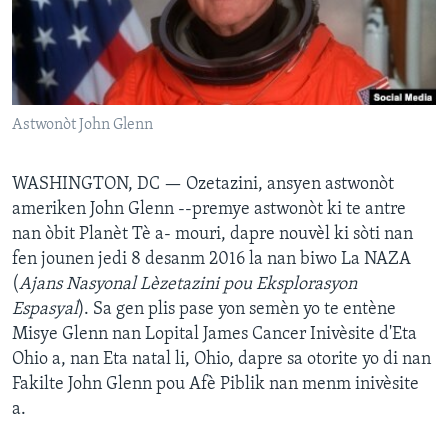
Languages
Astwonòt John Glenn
WASHINGTON, DC —
Ozetazini, ansyen astwonòt
ameriken John Glenn --premye astwonòt ki te antre
nan òbit Planèt Tè a- mouri, dapre nouvèl ki sòti nan
fen jounen jedi 8 desanm 2016 la nan biwo La NAZA
(
Ajans Nasyonal Lèzetazini pou Eksplorasyon
Espasyal
). Sa gen plis pase yon semèn yo te entène
Misye Glenn nan Lopital James Cancer Inivèsite d'Eta
Ohio a, nan Eta natal li, Ohio, dapre sa otorite yo di nan
Fakilte John Glenn pou Afè Piblik nan menm inivèsite
a.