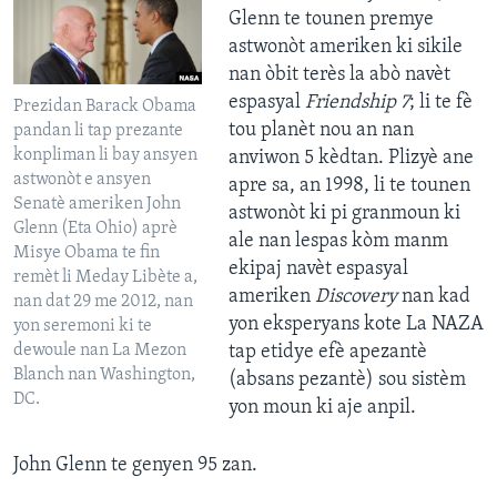
Glenn te tounen premye
astwonòt ameriken ki sikile
nan òbit terès la abò navèt
espasyal
Friendship 7
; li te fè
Prezidan Barack Obama
tou planèt nou an nan
pandan li tap prezante
konpliman li bay ansyen
anviwon 5 kèdtan. Plizyè ane
astwonòt e ansyen
apre sa, an 1998, li te tounen
Senatè ameriken John
astwonòt ki pi granmoun ki
Glenn (Eta Ohio) aprè
ale nan lespas kòm manm
Misye Obama te fin
ekipaj navèt espasyal
remèt li Meday Libète a,
ameriken
Discovery
nan kad
nan dat 29 me 2012, nan
yon eksperyans kote La NAZA
yon seremoni ki te
dewoule nan La Mezon
tap etidye efè apezantè
Blanch nan Washington,
(absans pezantè) sou sistèm
DC.
yon moun ki aje anpil.
John Glenn te genyen 95 zan.