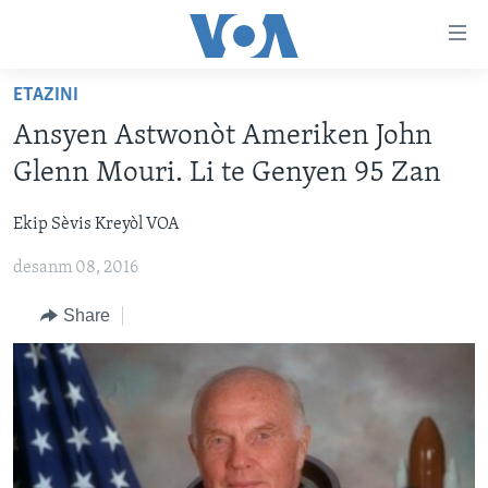
Accessibility
links
Skip
ETAZINI
to
AYITI
Ansyen Astwonòt Ameriken John
main
LÈZETAZINI
content
Glenn Mouri. Li te Genyen 95 Zan
AMERIK LATIN
Skip
to
Ekip Sèvis Kreyòl VOA
ENTÈNASYONAL
main
desanm 08, 2016
VIDEO
Navigation
Skip
FLASHPOINT IKRÈN
Share
to
Search
Learning English
SUIV NOU