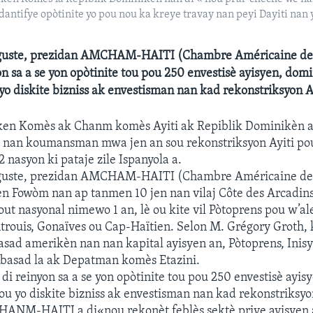
ntifye opòtinite yo pou nou ka kreye travay nan peyi Dayiti nan 
uste, prezidan AMCHAM-HAITI (Chambre Américaine d
yon sa a se yon opòtinite tou pou 250 envestisè ayisyen, dom
o diskite bizniss ak envestisman nan kad rekonstriksyon A
n Komès ak Chanm komès Ayiti ak Repiblik Dominikèn a
 nan koumansman mwa jen an sou rekonstriksyon Ayiti po
 nasyon ki pataje zile Ispanyola a.
uste, prezidan AMCHAM-HAITI (Chambre Américaine d
en Fowòm nan ap tanmen 10 jen nan vilaj Côte des Arcadins
wout nasyonal nimewo 1 an, lè ou kite vil Pòtoprens pou w’al
rouis, Gonaïves ou Cap-Haïtien. Selon M. Grégory Groth,
ad amerikèn nan nan kapital ayisyen an, Pòtoprens, Inisya
nbasad la ak Depatman komès Etazini.
di reinyon sa a se yon opòtinite tou pou 250 envestisè ayi
u yo diskite bizniss ak envestisman nan kad rekonstriksyon
ANM-HAITI a di«nou rekonèt feblès sektè prive ayisyen a