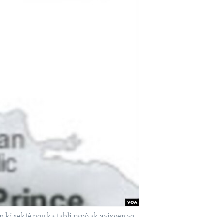
i sektè nou ka tabli rapò ak ayisyen yo.