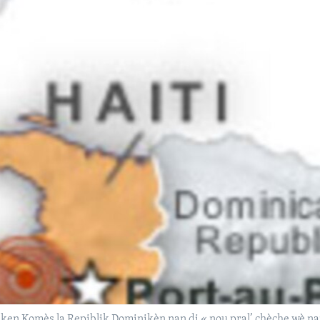
 Komès la Repiblik Dominikèn nan di « nou pral’ chèche wè nan k