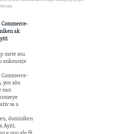
yon an
e Commerce-
iniken ak
yiti
p mete sou
u ankouraje
e Commerce-
, yon zòn
e nan
 konseye
tiv sa a
syen, dominiken
 Ayiti.
n e nou vle fè