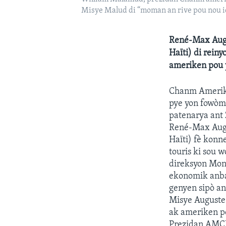
Misye Malud di “moman an rive pou nou ida
René-Max Aug
Haïti) di rein
ameriken pou y
Chanm Amerike
pye yon fowòm
patenarya ant 2
René-Max Aug
Haïti) fè konn
touris ki sou 
direksyon Mont
ekonomik anbas
genyen sipò a
Misye Auguste 
ak ameriken po
Prezidan AMCH