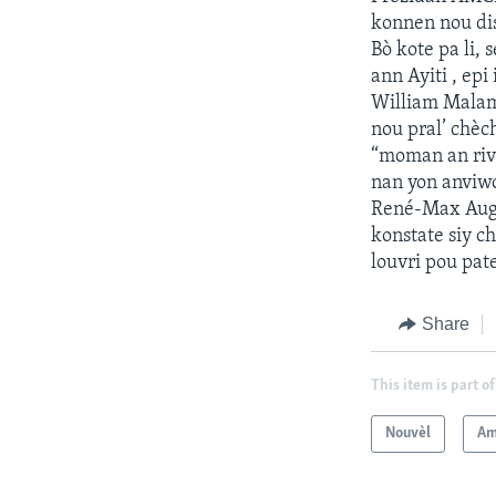
konnen nou dis
Bò kote pa li,
ann Ayiti , epi
William Malam
nou pral’ chèc
“moman an rive
nan yon anviw
René-Max Augus
konstate siy c
louvri pou pat
Share
This item is part of
Nouvèl
Am