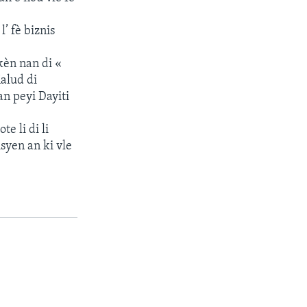
’ fè biznis
èn nan di «
Malud di
n peyi Dayiti
e li di li
syen an ki vle