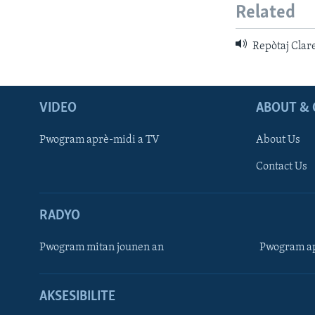
Related
Repòtaj Clar
VIDEO
ABOUT & 
Pwogram aprè-midi a TV
About Us
Contact Us
RADYO
Pwogram mitan jounen an
Pwogram ap
AKSESIBILITE