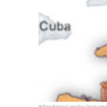
William Malamud, prezidan Chanm ameriken