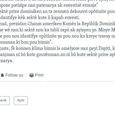
poze patisipe nan patenarya ak envestisè etranje”
 sektè prive dominiken an ta renmen dekouvri opòtinite pou l
 idantifye kèk sektè kote li kapab envesti.
ud, prezidan Chanm ameriken Komès la Repiblik Dominik
he wè nan ki sektè nou ka tabli rapò ak ayisyen yo. Misye 
 pou nou idantifye opòtinite yo pou nou ka kreye travay na
onnman ki bon pou biznis”.
te, fè konnen klima biznis la amelyore nan peyi Dayiti, kot
hanjman ni bò kote gouvènman an ni bò kote sektè prive ayi
enarya.
Follow us
Print
erik
Ayiti