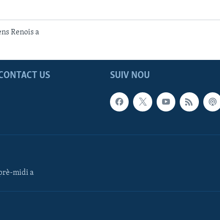
ens Renois a
CONTACT US
SUIV NOU
rè-midi a