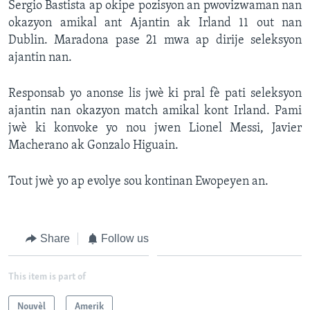
Sergio Bastista ap okipe pozisyon an pwovizwaman nan
okazyon amikal ant Ajantin ak Irland 11 out nan
Languages
Dublin. Maradona pase 21 mwa ap dirije seleksyon
ajantin nan.
Responsab yo anonse lis jwè ki pral fè pati seleksyon
ajantin nan okazyon match amikal kont Irland. Pami
jwè ki konvoke yo nou jwen Lionel Messi, Javier
Macherano ak Gonzalo Higuain.
Tout jwè yo ap evolye sou kontinan Ewopeyen an.
Share
Follow us
This item is part of
Nouvèl
Amerik