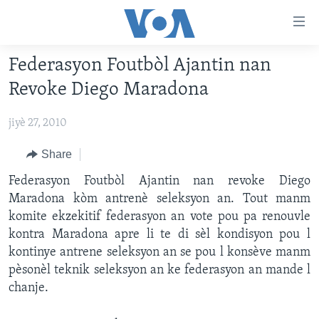
Accessibility
links
Skip
Federasyon Foutbòl Ajantin nan
to
AYITI
Revoke Diego Maradona
main
LÈZETAZINI
content
jiyè 27, 2010
AMERIK LATIN
Skip
to
ENTÈNASYONAL
Share
main
VIDEO
Federasyon Foutbòl Ajantin nan revoke Diego
Navigation
Maradona kòm antrenè seleksyon an. Tout manm
Skip
FLASHPOINT IKRÈN
komite ekzekitif federasyon an vote pou pa renouvle
to
kontra Maradona apre li te di sèl kondisyon pou l
Search
Learning English
kontinye antrene seleksyon an se pou l konsève manm
pèsonèl teknik seleksyon an ke federasyon an mande l
SUIV NOU
chanje.