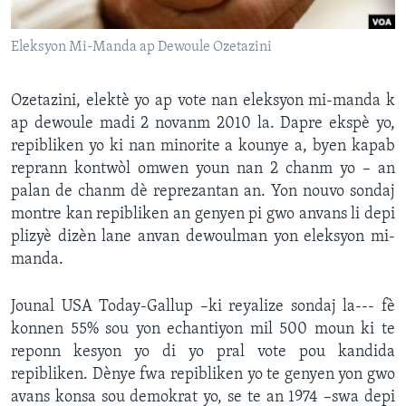
Languages
Eleksyon Mi-Manda ap Dewoule Ozetazini
Ozetazini, elektè yo ap vote nan eleksyon mi-manda k
ap dewoule madi 2 novanm 2010 la. Dapre ekspè yo,
repibliken yo ki nan minorite a kounye a, byen kapab
reprann kontwòl omwen youn nan 2 chanm yo – an
palan de chanm dè reprezantan an. Yon nouvo sondaj
montre kan repibliken an genyen pi gwo anvans li depi
plizyè dizèn lane anvan dewoulman yon eleksyon mi-
manda.
Jounal USA Today-Gallup –ki reyalize sondaj la--- fè
konnen 55% sou yon echantiyon mil 500 moun ki te
reponn kesyon yo di yo pral vote pou kandida
repibliken. Dènye fwa repibliken yo te genyen yon gwo
avans konsa sou demokrat yo, se te an 1974 –swa depi