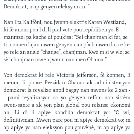
Demokrat, n ap genyen eleksyon an. “
Nan Eta Kalifòni, nou jwenn elektris Karen Westland,
ki fè anons pou l di li pral vote pou repibliken yo. E
manmzèl pa kache di poukisa: "Sel chanjman ki fèt, se
ti monnen lajan mwen genyen nan pòch mwen la a e ke
yo rele an anglè “change”, chanjman. Kwè m si w vle; se
sèl chanjman mwen jwenn nan men Obama."
Yon demokrat ki rele Victoria Jefferson, fè konnen, li
menm, li panse Prezidan Obama ak administrasyon
demokrat la reyalize anpil bagay nan mwens ke 2 zan -
--pami reyalizasyon sa yo genyen refòm nan sistèm
swen-sante a ak yon plan global pou relanse ekonomi
an. Li di li apiye kandida demokrat yo: "O wi,
definitivman. Mwen pare pou m apiye demokrat yo; m
ap apiye yo nan eleksyon pou gouvènè, m ap apiye yo