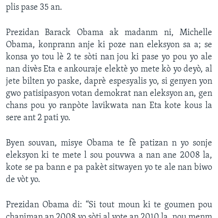
plis pase 35 an.
Prezidan Barack Obama ak madanm ni, Michelle
Obama, konprann anje ki poze nan eleksyon sa a; se
konsa yo tou lè 2 te sòti nan jou ki pase yo pou yo ale
nan divès Eta e ankouraje elektè yo mete kò yo deyò, al
jete bilten yo paske, daprè espesyalis yo, si genyen yon
gwo patisipasyon votan demokrat nan eleksyon an, gen
chans pou yo ranpòte lavikwata nan Eta kote kous la
sere ant 2 pati yo.
Byen souvan, misye Obama te fè patizan n yo sonje
eleksyon ki te mete l sou pouvwa a nan ane 2008 la,
kote se pa bann e pa pakèt sitwayen yo te ale nan biwo
de vòt yo.
Prezidan Obama di: “Si tout moun ki te goumen pou
chanjman an 2008 yo sòti al vote an 2010 la, nou menm