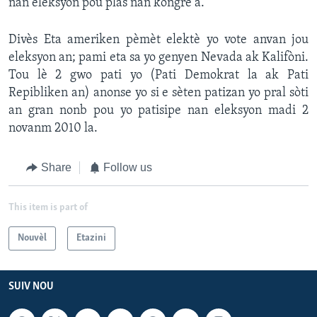
nan eleksyon pou plas nan kongrè a."
Divès Eta ameriken pèmèt elektè yo vote anvan jou
eleksyon an; pami eta sa yo genyen Nevada ak Kalifòni.
Tou lè 2 gwo pati yo (Pati Demokrat la ak Pati
Repibliken an) anonse yo si e sèten patizan yo pral sòti
an gran nonb pou yo patisipe nan eleksyon madi 2
novanm 2010 la.
Share
Follow us
This item is part of
Nouvèl
Etazini
SUIV NOU