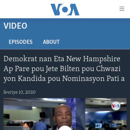
Accessibility
links
Skip
VIDEO
to
AYITI
main
LÈZETAZINI
EPISODES
ABOUT
content
AMERIK LATIN
Skip
Demokrat nan Eta New Hampshire
to
ENTÈNASYONAL
main
Ap Pare pou Jete Bilten pou Chwazi
VIDEO
Navigation
yon Kandida pou Nominasyon Pati a
Skip
FLASHPOINT IKRÈN
to
fevriye 10, 2020
Search
Learning English
SUIV NOU