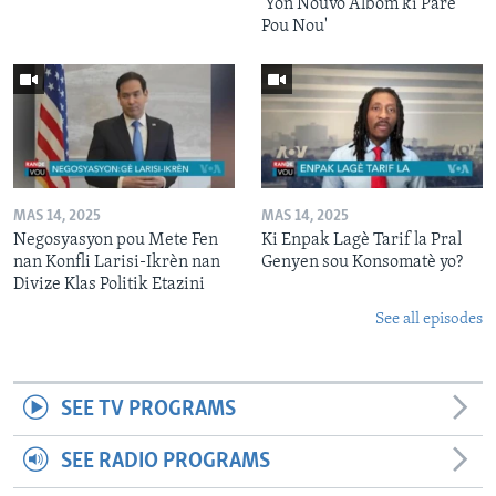
'Yon Nouvo Albòm ki Pare
Pou Nou'
MAS 14, 2025
MAS 14, 2025
Negosyasyon pou Mete Fen
Ki Enpak Lagè Tarif la Pral
nan Konfli Larisi-Ikrèn nan
Genyen sou Konsomatè yo?
Divize Klas Politik Etazini
See all episodes
SEE TV PROGRAMS
SEE RADIO PROGRAMS