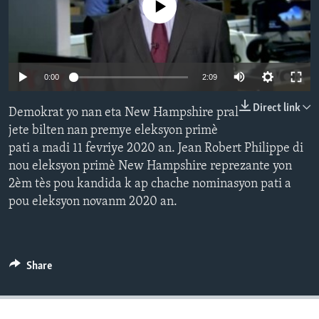
No media source currently available
Languages
0:00
2:09
Direct link
Demokrat yo nan eta New Hampshire pral
jete bilten nan premye eleksyon primè
pati a madi 11 fevriye 2020 an. Jean Robert Philippe di
nou eleksyon primè New Hampshire reprezante yon
2èm tès pou kandida k ap chache nominasyon pati a
pou eleksyon novanm 2020 an.
Share