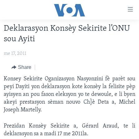
Accessibility
links
Skip
Deklarasyon Konsèy Sekirite l’ONU
to
AYITI
sou Ayiti
main
LÈZETAZINI
content
me 17, 2011
AMERIK LATIN
Skip
to
ENTÈNASYONAL
Share
main
VIDEO
Konsey Sekirite Oganizasyon Nasyonzini fè parèt sou
Navigation
peyi Dayiti yon deklarasyon kote konsèy la felisite pèp
Skip
FLASHPOINT IKRÈN
ayisyen an pou fason eleksyon yo te dewoule, e li byen
to
akeyi prestasyon sèman nouvo Ch]è Deta a, Michel
Search
Learning English
Joseph Martelly.
SUIV NOU
Prezidan Konsèy Sekirite a, Gérard Araud, te li
deklarasyon sa a madi 17 me 2011la.