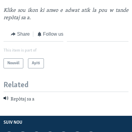
Klike sou ikon ki anwo e adwat atik la pou w tande
Languages
repòtaj sa a.
Share
Follow us
This item is part of
Nouvèl
Ayiti
Related
Repòtaj sa a
SUIV NOU