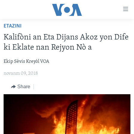
Accessibility
links
Skip
ETAZINI
to
AYITI
Kalifòni an Eta Dijans Akoz yon Dife
main
LÈZETAZINI
content
ki Eklate nan Rejyon Nò a
AMERIK LATIN
Skip
to
Ekip Sèvis Kreyòl VOA
ENTÈNASYONAL
main
novanm 09, 2018
VIDEO
Navigation
Skip
FLASHPOINT IKRÈN
Share
to
Search
Learning English
SUIV NOU