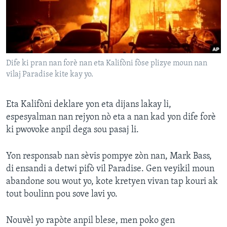
Languages
Dife ki pran nan forè nan eta Kalifòni fòse plizye moun nan
vilaj Paradise kite kay yo.
Eta Kalifòni deklare yon eta dijans lakay li,
espesyalman nan rejyon nò eta a nan kad yon dife forè
ki pwovoke anpil dega sou pasaj li.
Yon responsab nan sèvis pompye zòn nan, Mark Bass,
di ensandi a detwi pifò vil Paradise. Gen veyikil moun
abandone sou wout yo, kote kretyen vivan tap kouri ak
tout boulinn pou sove lavi yo.
Nouvèl yo rapòte anpil blese, men poko gen