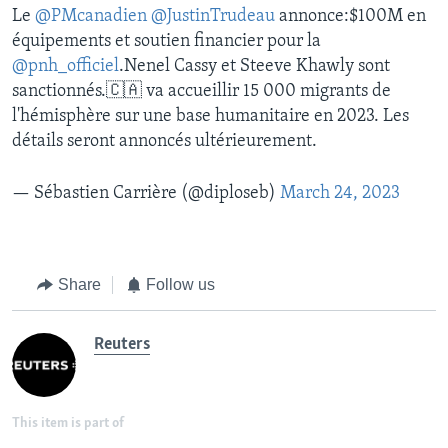
Le
@PMcanadien
@JustinTrudeau
annonce:$100M en
équipements et soutien financier pour la
@pnh_officiel
.Nenel Cassy et Steeve Khawly sont
sanctionnés.🇨🇦 va accueillir 15 000 migrants de
l'hémisphère sur une base humanitaire en 2023. Les
détails seront annoncés ultérieurement.
— Sébastien Carrière (@diploseb)
March 24, 2023
Share
Follow us
Reuters
This item is part of