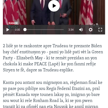
No media source currently available
0:00
3:34
2 lidè yo te rankontre apre Trudeau te prezante Biden
bay chèf enstitusyon yo - pami yo lidè pati vèt la Green
Party - Elizabeth May - ki te remèt prezidan an yon
chokola ki make PEACE (Lapè) ke yon fanmi refije
Siryen te fè, dapre sa Trudeau esplike.
Kanta pou antant sou migrasyon an, règleman final ke
yo pare pou pibliye sou Regis Federal Etazini an, pral
pèmèt Kanada voye tounen lakay yo, imigran yo bare
sou wout ki rele Roxham Road la, ki se yon pwen
tranzit ki pa ofisyèl nan eta Nouyok ke anpil migran