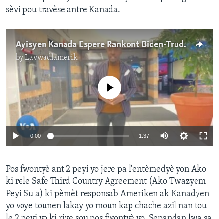
sèvi pou travèse antre Kanada.
Ayisyen Kanada Espere Rankont Biden-Trudeau a Va Gen Konsekans Pozitif pou Ayiti
by
Lavwadlamerik
No media source currently available
0:00
1:37
Pos fwontyè ant 2 peyi yo jere pa l'entèmedyè yon Ako
ki rele Safe Third Country Agreement (Ako Twazyem
Peyi Su a) ki pèmèt responsab Ameriken ak Kanadyen
yo voye tounen lakay yo moun kap chache azil nan tou
le 2 peyi yo ki rive sou pos fwontyè yo. Sepandan lwa sa