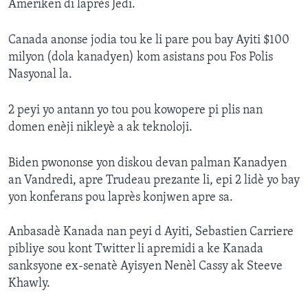
Ameriken di laprès Jedi.
Canada anonse jodia tou ke li pare pou bay Ayiti $100
milyon (dola kanadyen) kom asistans pou Fos Polis
Nasyonal la.
2 peyi yo antann yo tou pou kowopere pi plis nan
domen enèji nikleyè a ak teknoloji.
Biden pwononse yon diskou devan palman Kanadyen
an Vandredi, apre Trudeau prezante li, epi 2 lidè yo bay
yon konferans pou laprès konjwen apre sa.
Anbasadè Kanada nan peyi d Ayiti, Sebastien Carriere
pibliye sou kont Twitter li apremidi a ke Kanada
sanksyone ex-senatè Ayisyen Nenèl Cassy ak Steeve
Khawly.