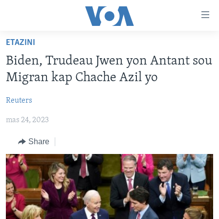
Accessibility
links
Skip
ETAZINI
to
AYITI
Biden, Trudeau Jwen yon Antant sou
main
LÈZETAZINI
content
Migran kap Chache Azil yo
AMERIK LATIN
Skip
to
Reuters
ENTÈNASYONAL
main
mas 24, 2023
VIDEO
Navigation
Skip
FLASHPOINT IKRÈN
Share
to
Search
Learning English
SUIV NOU