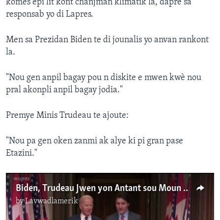
komès epi lit kont chanjman klimatik la, dapre sa
responsab yo di Lapres.
Men sa Prezidan Biden te di jounalis yo anvan rankont
la.
"Nou gen anpil bagay pou n diskite e mwen kwè nou
pral akonpli anpil bagay jodia."
Premye Minis Trudeau te ajoute:
"Nou pa gen oken zanmi ak alye ki pi gran pase
Etazini."
Biden, Trudeau Jwen yon Antant sou Moun kap Chache Azil yo
by
Lavwadlamerik