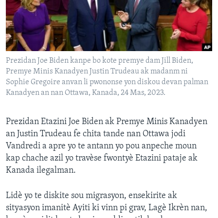
Languages
Prezidan Joe Biden kanpe bo kote premye dam Jill Biden,
Premye Minis Kanadyen Justin Trudeau ak madanm ni
Sophie Gregoire anvan li pwononse yon diskou devan palman
Kanadyen an nan Ottawa, Kanada, 24 Mas, 2023.
Prezidan Etazini Joe Biden ak Premye Minis Kanadyen
an Justin Trudeau fe chita tande nan Ottawa jodi
Vandredi a apre yo te antann yo pou anpeche moun
kap chache azil yo travèse fwontyè Etazini pataje ak
Kanada ilegalman.
Lidè yo te diskite sou migrasyon, ensekirite ak
sityasyon imanitè Ayiti ki vinn pi grav, Lagè Ikrèn nan,