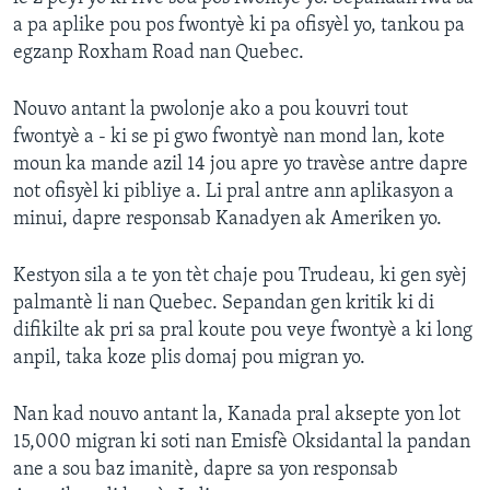
a pa aplike pou pos fwontyè ki pa ofisyèl yo, tankou pa
egzanp Roxham Road nan Quebec.
Nouvo antant la pwolonje ako a pou kouvri tout
fwontyè a - ki se pi gwo fwontyè nan mond lan, kote
moun ka mande azil 14 jou apre yo travèse antre dapre
not ofisyèl ki pibliye a. Li pral antre ann aplikasyon a
minui, dapre responsab Kanadyen ak Ameriken yo.
Kestyon sila a te yon tèt chaje pou Trudeau, ki gen syèj
palmantè li nan Quebec. Sepandan gen kritik ki di
difikilte ak pri sa pral koute pou veye fwontyè a ki long
anpil, taka koze plis domaj pou migran yo.
Nan kad nouvo antant la, Kanada pral aksepte yon lot
15,000 migran ki soti nan Emisfè Oksidantal la pandan
ane a sou baz imanitè, dapre sa yon responsab