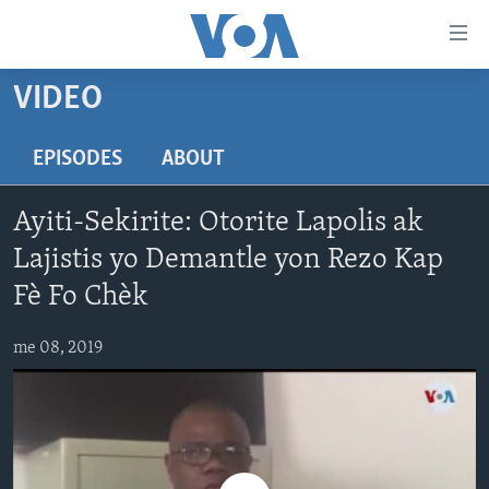
Accessibility
links
Skip
VIDEO
to
AYITI
main
LÈZETAZINI
EPISODES
ABOUT
content
AMERIK LATIN
Skip
Ayiti-Sekirite: Otorite Lapolis ak
to
ENTÈNASYONAL
main
Lajistis yo Demantle yon Rezo Kap
VIDEO
Navigation
Fè Fo Chèk
Skip
FLASHPOINT IKRÈN
to
me 08, 2019
Search
Learning English
SUIV NOU