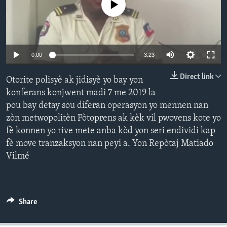
No media source currently available
Languages
0:00
3:23
Direct link
Otorite polisyè ak jidisyè yo bay yon
konferans konjwent madi 7 me 2019 la
pou bay detay sou diferan operasyon yo mennen nan
zòn metwopolitèn Pòtoprens ak kèk vil pwovens kote yo
fè konnen yo rive mete anba kòd yon seri endividi kap
fè move tranzaksyon nan peyi a. Yon Repòtaj Matiado
Vilmé
Share