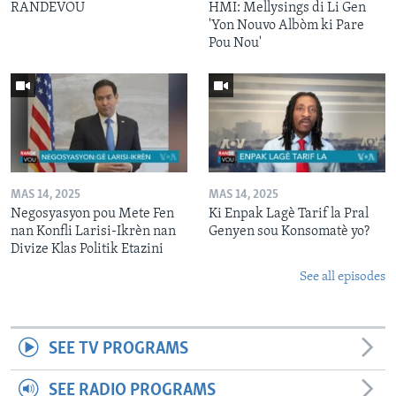
RANDEVOU
HMI: Mellysings di Li Gen
'Yon Nouvo Albòm ki Pare
Pou Nou'
MAS 14, 2025
MAS 14, 2025
Negosyasyon pou Mete Fen
Ki Enpak Lagè Tarif la Pral
nan Konfli Larisi-Ikrèn nan
Genyen sou Konsomatè yo?
Divize Klas Politik Etazini
See all episodes
SEE TV PROGRAMS
SEE RADIO PROGRAMS