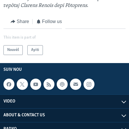
r
epòtaj
Clarens Renois depi Pòtoprens
.
Languages
Share
Follow us
This item is part of
Nouvèl
Ayiti
SUIV NOU
VIDEO
ABOUT & CONTACT US
RADYO