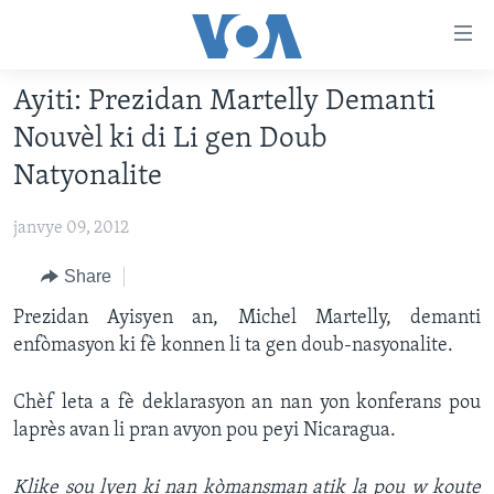
Accessibility
links
Skip
Ayiti: Prezidan Martelly Demanti
to
AYITI
Nouvèl ki di Li gen Doub
main
LÈZETAZINI
content
Natyonalite
AMERIK LATIN
Skip
to
janvye 09, 2012
ENTÈNASYONAL
main
VIDEO
Share
Navigation
Skip
FLASHPOINT IKRÈN
Prezidan Ayisyen an, Michel Martelly, demanti
to
enfòmasyon ki fè konnen li ta gen doub-nasyonalite.
Search
Learning English
Chèf leta a fè deklarasyon an nan yon konferans pou
laprès avan li pran avyon pou peyi Nicaragua.
SUIV NOU
Klike sou lyen ki nan kòmansman atik la pou w koute