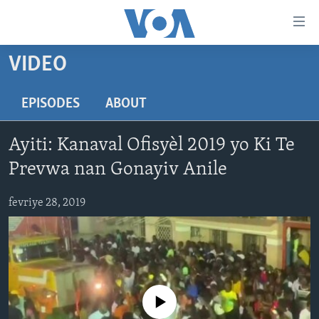
Accessibility
links
Skip
VIDEO
to
AYITI
main
LÈZETAZINI
EPISODES
ABOUT
content
AMERIK LATIN
Skip
Ayiti: Kanaval Ofisyèl 2019 yo Ki Te
to
ENTÈNASYONAL
main
Prevwa nan Gonayiv Anile
VIDEO
Navigation
Skip
fevriye 28, 2019
FLASHPOINT IKRÈN
to
Search
Learning English
SUIV NOU
No media source currently available