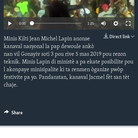
Languages
0:00
1:25
Direct link
Minis Kilti Jean Michel Lapin anonse
kanaval nasyonal la pap dewoule ankò
nan vil Gonayiv soti 3 pou rive 5 mas 2019 pou rezon
teknik. Minis Lapin di ministè a pa ekate posibilite pou
l akonpaye minisipalite ki ta renmen òganize pwòp
festivite pa yo. Pandanstan, kanaval Jacmel fèt san tèt
chaje.
Share