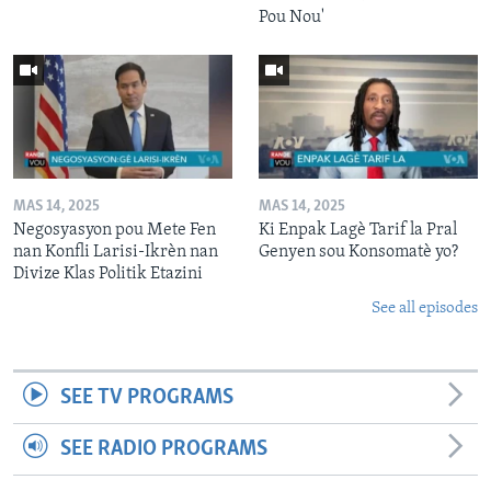
Pou Nou'
MAS 14, 2025
MAS 14, 2025
Negosyasyon pou Mete Fen
Ki Enpak Lagè Tarif la Pral
nan Konfli Larisi-Ikrèn nan
Genyen sou Konsomatè yo?
Divize Klas Politik Etazini
See all episodes
SEE TV PROGRAMS
SEE RADIO PROGRAMS