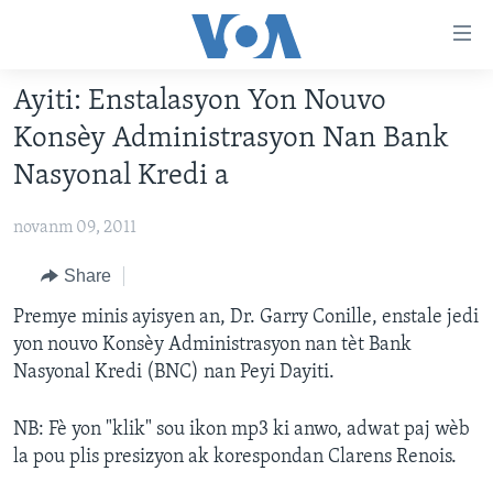
Accessibility
links
Skip
Ayiti: Enstalasyon Yon Nouvo
to
AYITI
Konsèy Administrasyon Nan Bank
main
LÈZETAZINI
content
Nasyonal Kredi a
AMERIK LATIN
Skip
to
novanm 09, 2011
ENTÈNASYONAL
main
VIDEO
Share
Navigation
Skip
FLASHPOINT IKRÈN
Premye minis ayisyen an, Dr. Garry Conille, enstale jedi
to
yon nouvo Konsèy Administrasyon nan tèt Bank
Search
Nasyonal Kredi (BNC) nan Peyi Dayiti.
Learning English
NB: Fè yon "klik" sou ikon mp3 ki anwo, adwat paj wèb
SUIV NOU
la pou plis presizyon ak korespondan Clarens Renois.