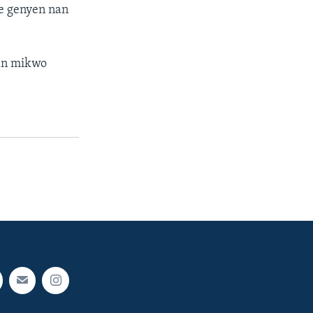
te genyen nan
nan mikwo