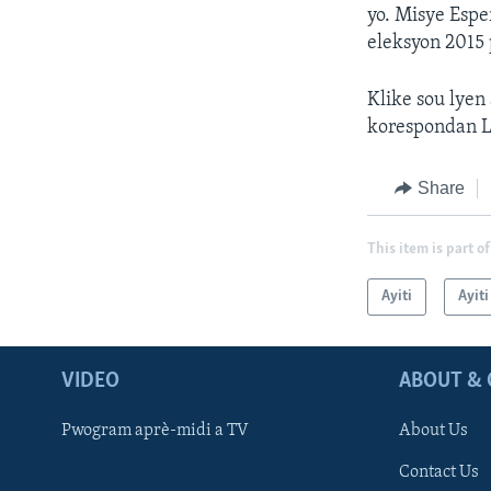
yo. Misye Espe
eleksyon 2015 
Klike sou lyen
korespondan L
Share
This item is part of
Ayiti
Ayit
VIDEO
ABOUT & 
Pwogram aprè-midi a TV
About Us
Contact Us