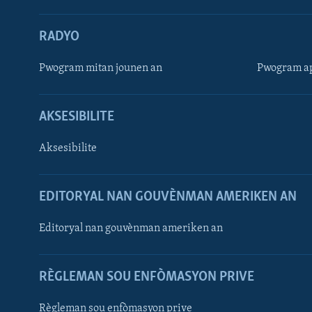
RADYO
Pwogram mitan jounen an
Pwogram ap
AKSESIBILITE
Aksesibilite
EDITORYAL NAN GOUVÈNMAN AMERIKEN AN
Learning English
Editoryal nan gouvènman ameriken an
SUIV NOU
RÈGLEMAN SOU ENFÒMASYON PRIVE
Règleman sou enfòmasyon prive