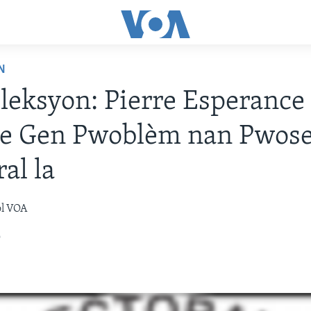
N
Eleksyon: Pierre Esperance
re Gen Pwoblèm nan Pwose
al la
òl VOA
6