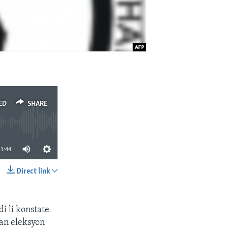
ED
SHARE
1:44
Direct link
SHARE
i li konstate
man eleksyon