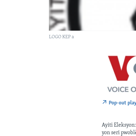
LOGO KEP a
Pop-out pla
Ayiti Eleksyon
yon seri pwobl