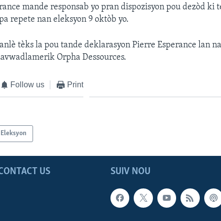
rance mande responsab yo pran dispozisyon pou dezòd ki 
pa repete nan eleksyon 9 oktòb yo.
 anlè tèks la pou tande deklarasyon Pierre Esperance lan 
avwadlamerik Orpha Dessources.
Follow us
Print
i Eleksyon
CONTACT US
SUIV NOU