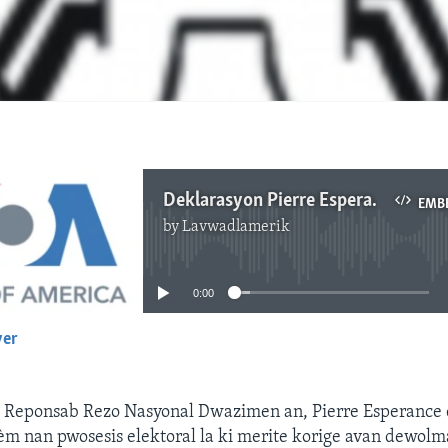
Deklarasyon Pierre Esperance nan Mikwo Korespondan Lavwadlamerik Orpha Dessources
EMB
by
Lavwadlamerik
No media source currently available
0:00
yer
EMBED
: Reponsab Rezo Nasyonal Dwazimen an, Pierre Esperance d
èm nan pwosesis elektoral la ki merite korige avan dewol