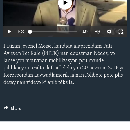
No media source currently available
Languages
0:00
1:54
Patizan Jovenel Moise, kandida alaprezidans Pati
Ayisyen Tèt Kale (PHTK) nan depatman Nòdès, yo
lanse yon mouvman mobilizasyon pou mande
piblikasyon resilta definif eleksyon 20 novanm 2016 yo.
Korespondan Lavwadlamerik la nan Fòlibète pote plis
detay nan videyo ki anlè tèks la.
Share