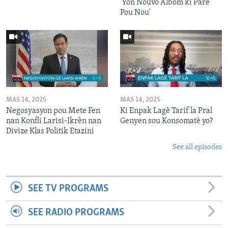
'Yon Nouvo Albòm ki Pare
Pou Nou'
MAS 14, 2025
MAS 14, 2025
Negosyasyon pou Mete Fen
Ki Enpak Lagè Tarif la Pral
nan Konfli Larisi-Ikrèn nan
Genyen sou Konsomatè yo?
Divize Klas Politik Etazini
See all episodes
SEE TV PROGRAMS
SEE RADIO PROGRAMS