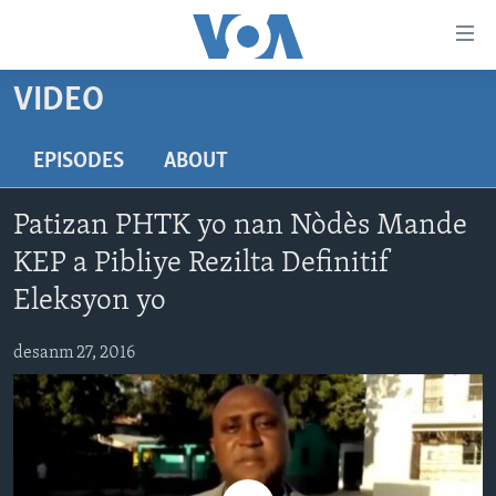
Accessibility
links
Skip
VIDEO
to
AYITI
main
LÈZETAZINI
EPISODES
ABOUT
content
AMERIK LATIN
Skip
Patizan PHTK yo nan Nòdès Mande
to
ENTÈNASYONAL
main
KEP a Pibliye Rezilta Definitif
VIDEO
Navigation
Eleksyon yo
Skip
FLASHPOINT IKRÈN
to
desanm 27, 2016
Search
Learning English
SUIV NOU