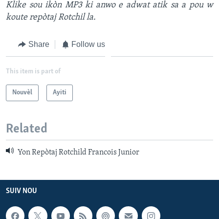
Klike
sou ikòn MP3 ki anwo e adwat atik sa a
pou w
koute repòtaj Rotchil la.
Languages
Share
Follow us
This item is part of
Nouvèl
Ayiti
Related
Yon Repòtaj Rotchild Francois Junior
SUIV NOU