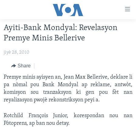
Accessibility
links
Skip
Ayiti-Bank Mondyal: Revelasyon
to
AYITI
Premye Minis Bellerive
main
LÈZETAZINI
content
jiyè 28, 2010
AMERIK LATIN
Skip
to
ENTÈNASYONAL
Share
main
VIDEO
Premye minis ayisyen an, Jean Max Bellerive, deklare li
Navigation
pa nòmal pou Bank Mondyal ap reklame, antwòt,
Skip
FLASHPOINT IKRÈN
komisyon sou tranzaksyon ki gen pou fèt nan
to
reyalizasyon pwojè rekonstriksyon peyi a.
Search
Learning English
Rotchild François Junior, korespondan nou nan
SUIV NOU
Pòtoprens, ap ban nou detay.