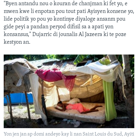
"Byen antandu nou o kouran de chanjman ki fet yo, e
mwen kwe li enpotan pou tout pati Ayisyen konsene yo,
lide politik yo pou yo kontinye diyaloge ansanm pou
gide peyi a pandan peryod difisil sa a apati yon
konsansus," Dujarric di jounalis Al Jazeera ki te poze
kestyon an.
Yon jen jan ap domi andeyo kay li nan Saint Louis du Sud, Ayiti