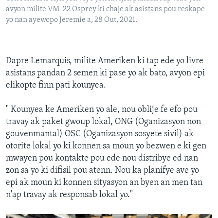
avyon milite VM-22 Osprey ki chaje ak asistans pou reskape
yo nan ayewopo Jeremie a, 28 Out, 2021.
Dapre Lemarquis, milite Ameriken ki tap ede yo livre
asistans pandan 2 semen ki pase yo ak bato, avyon epi
elikopte finn pati kounyea.
" Kounyea ke Ameriken yo ale, nou oblije fe efo pou
travay ak paket gwoup lokal, ONG (Oganizasyon non
gouvenmantal) OSC (Oganizasyon sosyete sivil) ak
otorite lokal yo ki konnen sa moun yo bezwen e ki gen
mwayen pou kontakte pou ede nou distribye ed nan
zon sa yo ki difisil pou atenn. Nou ka planifye ave yo
epi ak moun ki konnen sityasyon an byen an men tan
n'ap travay ak responsab lokal yo."