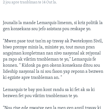
2 jou apre tranblman te 14 Out la.
Jounalis la mande Lemarquis limenm, si kriz politik la
gen konsekans sou jefo asistans pou reskape yo.
"Mwen pase tout tan'm ap travay ak Pwoteksyon Sivil,
biwo premye minis la, ministe yo, tout moun pran
angajman konpletman nan nivo nasyonal ak rejyonal
pa rapo ak viktim tranbleman te yo," Lemarquis fe
konnen. " Kidonk pa gen okenn konsekans ditou sou
lideship nasyonal la ni sou fason yap reponn a bezwen
ki egziste apre tranbleman an. "
Lemarquis te bay yon kont randu sa ki fet ak sa ki
bezwen fet pou viktim tranbleman te yo.
"Nou rive ede mwatye pep la men gen anpil travay ki