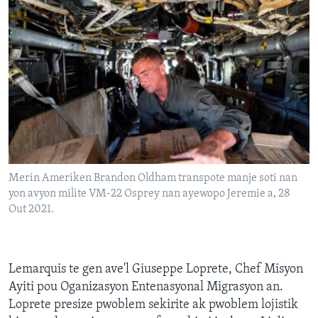
Merin Ameriken Brandon Oldham transpote manje soti nan
yon avyon milite VM-22 Osprey nan ayewopo Jeremie a, 28
Out 2021.
Lemarquis te gen ave'l Giuseppe Loprete, Chef Misyon
Ayiti pou Oganizasyon Entenasyonal Migrasyon an.
Loprete presize pwoblem sekirite ak pwoblem lojistik