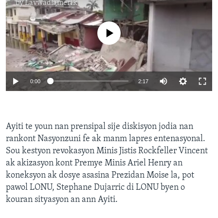
by
Lavwadlamerik
No media source currently available
0:00
2:17
Ayiti te youn nan prensipal sije diskisyon jodia nan
rankont Nasyonzuni fe ak manm lapres entenasyonal.
Sou kestyon revokasyon Minis Jistis Rockfeller Vincent
ak akizasyon kont Premye Minis Ariel Henry an
koneksyon ak dosye asasina Prezidan Moise la, pot
pawol LONU, Stephane Dujarric di LONU byen o
kouran sityasyon an ann Ayiti.