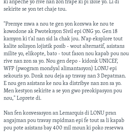
ki anpeche yo rive nan zon frape ki pi izole yo. Li di
sekirite se yon tet chaje tou.
"Premye mwa a nou te gen yon konvwa ke nou te
kowodone ak Pwoteksyon Sivil epi ONG yo. Gen 18
kamyon ki t'al nan sid la chak jou. N'ap eksplore tout
kalite solisyon lojistik posib - wout alternatif, asistans
milite yo, elikopte, bato - tout fason nou kapab pou nou
rive nan zon sa yo. Nou gen depo - kidonk UNICEF,
WFP (pwogram mondyal alimantasyon) LONU epi
sekouris yo. Donk nou deja ap travay nan 3 Depatman.
E nou gen asistans ke nou ka distribye nan zon sa yo.
Men kestyon sekirite a se yon gwo preokipasyon pou
nou," Loprete di.
Nan fen konvesasyon an Lemarquis di LONU pran
angajman pou travay rapidman epi fe tout sa li kapab
pou pote asistans bay 400 mil moun ki poko resevwa