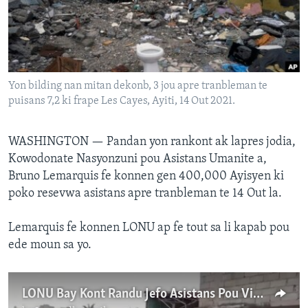
Languages
Yon bilding nan mitan dekonb, 3 jou apre tranbleman te
puisans 7,2 ki frape Les Cayes, Ayiti, 14 Out 2021.
WASHINGTON —
Pandan yon rankont ak lapres jodia,
Kowodonate Nasyonzuni pou Asistans Umanite a,
Bruno Lemarquis fe konnen gen 400,000 Ayisyen ki
poko resevwa asistans apre tranbleman te 14 Out la.
Lemarquis fe konnen LONU ap fe tout sa li kapab pou
ede moun sa yo.
LONU Bay Kont Randu Jefo Asistans Pou Viktim Tranbleman Te a