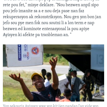
rete pou fet," misye deklare. "Nou bezwen anpil sipo
pou jefo imanite sa a e nou deja pase nan faz
rekuperasyon ak rekonstriksyon. Nou gen yon bon jan
jefo sou pye men fok nou soutni li a lon term e nap
bezwen ed kominote entenasyonal la pou apiye
Ayisyen ki afekte pa tranbleman an. "
Yon sekouris Ayisyen voye yon kit ijen pandan l'ap vide yon