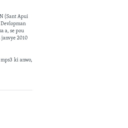
EN (Sant Apui
u Devlopman
a a, se pou
2 janvye 2010
n mps3 ki anwo,