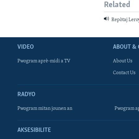
Related
Repòtaj Ler
VIDEO
ABOUT & 
Pwogram aprè-midi a TV
About Us
Contact Us
RADYO
Pwogram mitan jounen an
Pwogram ap
AKSESIBILITE