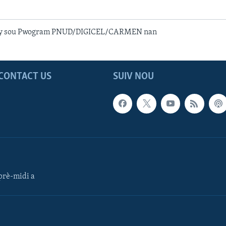
oy sou Pwogram PNUD/DIGICEL/CARMEN nan
CONTACT US
SUIV NOU
rè-midi a