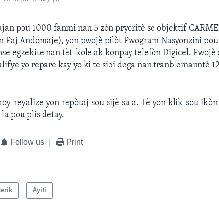
ajan pou 1000 fanmi nan 5 zòn pryoritè se objektif CARM
n Paj Andomaje), yon pwojè pilòt Pwogram Nasyonzini po
 egzekite nan tèt-kole ak konpay telefòn Digicel. Pwojè s
lifye yo repare kay yo ki te sibi dega nan tranblemanntè 1
roy reyalize yon repòtaj sou sijè sa a. Fè yon klik sou ikò
la pou plis detay.
Follow us
Print
erik
Ayiti