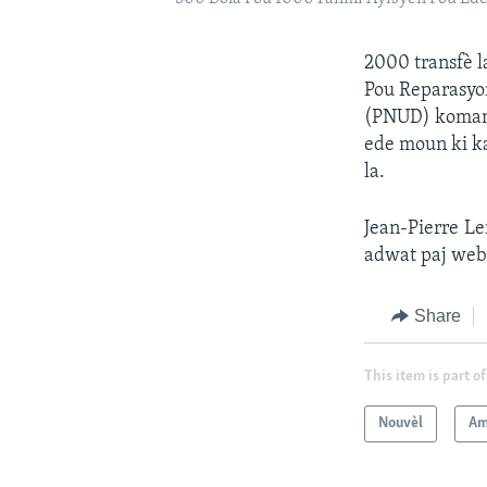
2000 transfè l
Pou Reparasyo
(PNUD) komanse
ede moun ki ka
la.
Jean-Pierre Le
adwat paj web 
Share
This item is part of
Nouvèl
Am