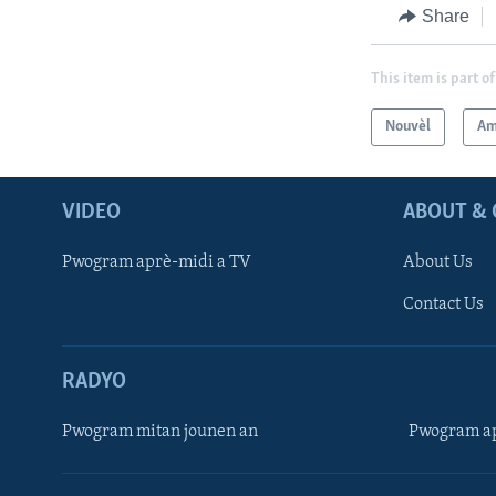
Share
This item is part of
Nouvèl
Am
VIDEO
ABOUT & 
Pwogram aprè-midi a TV
About Us
Contact Us
RADYO
Pwogram mitan jounen an
Pwogram ap