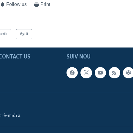
Follow us
Print
erik
Ayiti
CONTACT US
SUIV NOU
rè-midi a