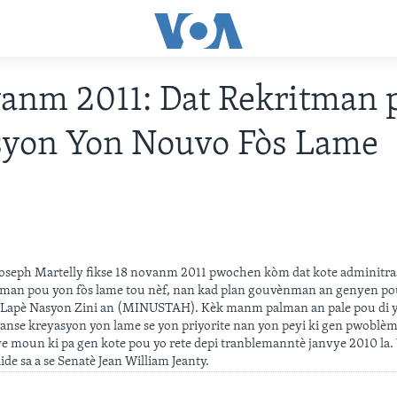
anm 2011: Dat Rekritman 
yon Yon Nouvo Fòs Lame
Joseph Martelly fikse 18 novanm 2011 pwochen kòm dat kote adminitra
tman pou yon fòs lame tou nèf, nan kad plan gouvènman an genyen pou
apè Nasyon Zini an (MINUSTAH). Kèk manm palman an pale pou di yo 
 panse kreyasyon yon lame se yon priyorite nan yon peyi ki gen pwoblèm 
ye moun ki pa gen kote pou yo rete depi tranblemanntè janvye 2010 la
lide sa a se Senatè Jean William Jeanty.