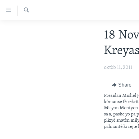
Accessibility
links
Chèche
Skip
AYITI
18 Nov
to
LÈZETAZINI
main
Kreyas
content
AMERIK LATIN
Skip
ENTÈNASYONAL
to
oktòb 11, 2011
main
VIDEO
Navigation
FLASHPOINT IKRÈN
Share
Skip
to
Prezidan Michel 
Search
kòmanse fè rekri
Misyon Mentyen L
sa a, paske yo pa
plizyè snatèn mil
palmantè ki rejte 