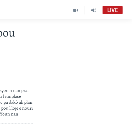
LIVE
pou
syon n nan pral
 l ranplase
pa dakò ak plan
pou l loje e nouri
. Youn nan