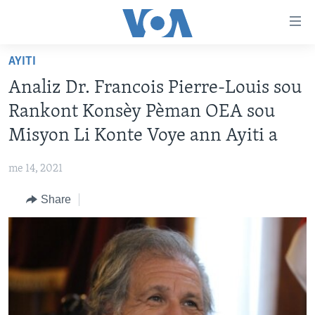
Accessibility
links
Skip
AYITI
to
AYITI
Analiz Dr. Francois Pierre-Louis sou
main
LÈZETAZINI
content
Rankont Konsèy Pèman OEA sou
AMERIK LATIN
Skip
Misyon Li Konte Voye ann Ayiti a
to
ENTÈNASYONAL
main
me 14, 2021
VIDEO
Navigation
Skip
Share
FLASHPOINT IKRÈN
to
Search
Learning English
SUIV NOU