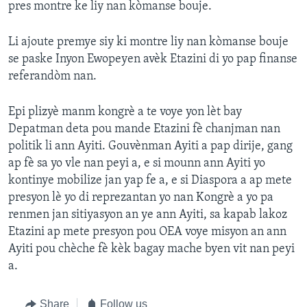
pres montre ke liy nan kòmanse bouje.
Li ajoute premye siy ki montre liy nan kòmanse bouje
se paske Inyon Ewopeyen avèk Etazini di yo pap finanse
referandòm nan.
Epi plizyè manm kongrè a te voye yon lèt bay
Depatman deta pou mande Etazini fè chanjman nan
politik li ann Ayiti. Gouvènman Ayiti a pap dirije, gang
ap fè sa yo vle nan peyi a, e si mounn ann Ayiti yo
kontinye mobilize jan yap fe a, e si Diaspora a ap mete
presyon lè yo di reprezantan yo nan Kongrè a yo pa
renmen jan sitiyasyon an ye ann Ayiti, sa kapab lakoz
Etazini ap mete presyon pou OEA voye misyon an ann
Ayiti pou chèche fè kèk bagay mache byen vit nan peyi
a.
Share
Follow us