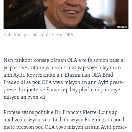
Languages
Luis Almagro, Sekretè Jeneral OEA
Nan rankont konsèy pèman OEA a te fè semèn pase a,
yo pat rive antann you sou ki dat yap voye misyon an
ann Ayiti. Reprezantan a.i. Etazini nan OEA Brad
Freden di se pou OEA voye misyon an ann Ayiti prese-
prese. Li ajoute ke Etazini ap bay plis lajan pou voye
misyon an byen vit.
Profesè syans politik e Dr. Francois Pierre-Louis ap
analize desizyon sa a. Li di desizyon Etazini pran pou l
mete presyon pou OEA voye misyon an ann Ayiti prese-