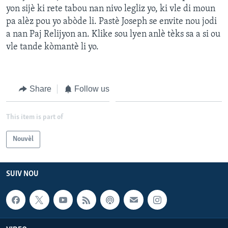
yon sijè ki rete tabou nan nivo legliz yo, ki vle di moun
Languages
pa alèz pou yo abòde li. Pastè Joseph se envite nou jodi
a nan Paj Relijyon an. Klike sou lyen anlè tèks sa a si ou
vle tande kòmantè li yo.
Share
Follow us
This item is part of
Nouvèl
SUIV NOU