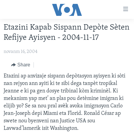
Accessibility
links
Skip
Etazini Kapab Sispann Depòte Sèten
to
AYITI
Refijye Ayisyen - 2004-11-17
main
LÈZETAZINI
content
novanm 16, 2004
AMERIK LATIN
Skip
to
ENTÈNASYONAL
Share
main
VIDEO
Etazini ap anvizaje sispann depòtasyon ayisyen ki sòti
Navigation
nan rejyon ann ayiti ki te sibi dega tanpèt tropikal
Skip
FLASHPOINT IKRÈN
Jeanne e ki pa gen dosye tribinal kòm kriminèl. Ki
to
mekanism yap met’ an plas pou detèmine imigran ki
Search
Learning English
elijib yo? Se sa nou pral avèk avoka imigrasyon Carlo
Jean-Joseph depi Miami eta Florid. Ronald César ap
SUIV NOU
swete nou byenveni nan Justice USA sou
Lavwad’lamerik isit Washington.