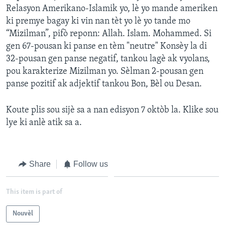
Relasyon Amerikano-Islamik yo, lè yo mande ameriken
Languages
ki premye bagay ki vin nan tèt yo lè yo tande mo
“Mizilman”, pifò reponn: Allah. Islam. Mohammed. Si
gen 67-pousan ki panse en tèm "neutre" Konsèy la di
32-pousan gen panse negatif, tankou lagè ak vyolans,
pou karakterize Mizilman yo. Sèlman 2-pousan gen
panse pozitif ak adjektif tankou Bon, Bèl ou Desan.
Koute plis sou sijè sa a nan edisyon 7 oktòb la. Klike sou
lye ki anlè atik sa a.
Share
Follow us
This item is part of
Nouvèl