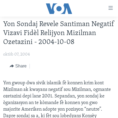
Accessibility
links
Skip
Yon Sondaj Revele Santiman Negatif
to
AYITI
Vizavi Fidèl Relijyon Mizilman
main
LÈZETAZINI
content
Ozetazini - 2004-10-08
AMERIK LATIN
Skip
to
oktòb 07, 2004
ENTÈNASYONAL
main
VIDEO
Share
Navigation
Skip
FLASHPOINT IKRÈN
to
Yon gwoup dwa sivik islamik fè konnen krim kont
Search
Learning English
Mizilman ak kwayans negatif sou Mizilman, ogmante
ozetazini depi lane 2001. Sepandan, yon sondaj ke
òganizasyon an te kòmande fè konnen yon gwo
SUIV NOU
majorite Ameriken adopte yon pozisyon “neutre”.
Dapre sondaj sa a, ki fèt sou lobedyans Konsèy