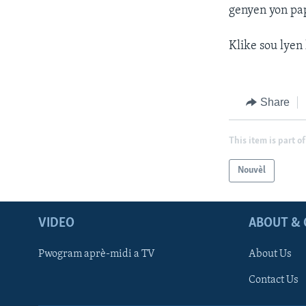
genyen yon pap
Klike sou lyen 
Share
This item is part of
Nouvèl
VIDEO
ABOUT & 
Pwogram aprè-midi a TV
About Us
Contact Us