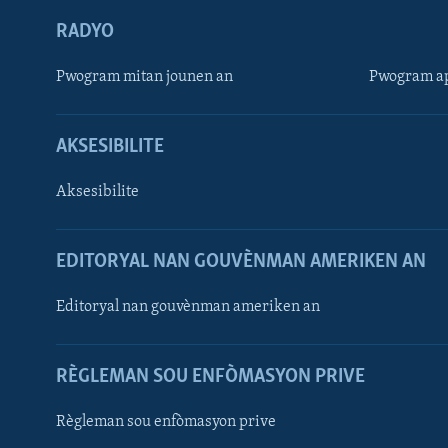
RADYO
Pwogram mitan jounen an
Pwogram ap
AKSESIBILITE
Aksesibilite
EDITORYAL NAN GOUVÈNMAN AMERIKEN AN
Learning English
Editoryal nan gouvènman ameriken an
SUIV NOU
RÈGLEMAN SOU ENFÒMASYON PRIVE
Règleman sou enfòmasyon prive
Languages