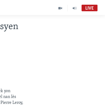
LIVE
isyen
èk yon
l nan lès
Pierre Leroy,