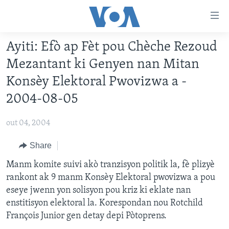
Accessibility
links
Skip
Ayiti: Efò ap Fèt pou Chèche Rezoud
to
AYITI
Mezantant ki Genyen nan Mitan
main
LÈZETAZINI
content
Konsèy Elektoral Pwovizwa a -
AMERIK LATIN
Skip
2004-08-05
to
ENTÈNASYONAL
main
out 04, 2004
VIDEO
Navigation
Skip
Share
FLASHPOINT IKRÈN
to
Manm komite suivi akò tranzisyon politik la, fè plizyè
Search
Learning English
rankont ak 9 manm Konsèy Elektoral pwovizwa a pou
eseye jwenn yon solisyon pou kriz ki eklate nan
SUIV NOU
enstitisyon elektoral la. Korespondan nou Rotchild
François Junior gen detay depi Pòtoprens.