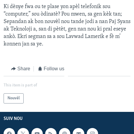
Ki dènye fwa ou te plase yon apèl telefonik sou
“computer,” sou òdinatè? Pou mwen, sa gen kèk tan;
Sepandan ak bon nouvèl nou tande jodi a nan Paj Syans
ak Teknoloji a, san di pètèt, gen nan nou ki pral eseye
ankò. Ekri segman sa a sou Lavwad Lamerik e fè m’
konnen jan sa ye.
Share
Follow us
This item is part of
Nouvèl
SUIV NOU