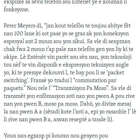
eksplike sa sèvis telefòn sou Entènèt ye e kouman li
fonksyone.
Languages
Peter Meyers di, “jan kout telefòn te toujou abitye fèt
nan 100 lane ki sot pase yo se gras ak yon koneksyon
espesyal ant 2 moun sou yon sikui. Sa vle di senpman
chak fwa 2 moun t’ap pale nan telefòn gen yon liy ki te
okipe. Lè Entènèt vin parèt sou sèn nan, yon teknoloji
tou nèf te vin disponib e ekspresyon teknisyen angle
yo, ki te premye dekouvri l, te bay pou li se ‘packet
switching’. Fransè yo tradui l “commutation par
paquets.” Nou rele l’ “Transmisyon Pa Moso”. Sa vle di
transmèt yon enfòmasyon soti nan yon pwen A pou rive
nan yon pwen B, moso pa moso. Dabò, yo divize mesaj
la nan pwen A a (sètadi kote l’soti a, epi yo rasanble l’ lè
li rive nan pwen B a, anvan reseptè a tande li).
Youn nan egzanp pi kouran nou genyen pou