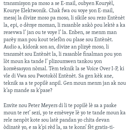
transmisyon pa moso a se E-mail, oubyen Kouryèl,
Kourye Elektwonik. Chak fwa ou voye yon E-mail,
mesaj la divize moso pa moso, li sikile sou rezo Entènèt
la, epi, o dènye moman, li rasanble ankò pou lektè a ka
resevwa l’ jan ou te voye l’ la. Enben, se menm man
parèy man pou kout telefòn ou plase sou Entènèt.
Audio a, kidonk son an, divize an plizyè moso, li
transmèt sou Entènèt la, li rasanble finalman pou yon
lòt moun ka tande l’ plizoumwen tankou yon
konvèsasyon nòmal. Tèm teknik la se Voice Over I-P, ki
vle di Vwa sou Pwotokòl Entènèt. Sa gen kèk ane,
teknik sa a te popilè anpil. Gen moun menm jan ak nou
k’ap mande sa k’pase?
Envite nou Peter Meyers di li te popilè lè sa a paske
moun te ret’ sezi, yo te emèveye lè yo te tande moun ka
rele nenpòt kote sou latè pandan yo chita devan
òdinatè yo, e sa k’pi rèd la, sa te konn’ fèt gratis-ti-