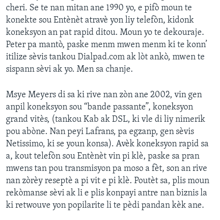
cheri. Se te nan mitan ane 1990 yo, e pifò moun te
konekte sou Entènèt atravè yon liy telefòn, kidonk
koneksyon an pat rapid ditou. Moun yo te dekouraje.
Peter pa mantò, paske menm mwen menm ki te konn’
itilize sèvis tankou Dialpad.com ak lòt ankò, mwen te
sispann sèvi ak yo. Men sa chanje.
Msye Meyers di sa ki rive nan zòn ane 2002, vin gen
anpil koneksyon sou “bande passante”, koneksyon
grand vitès, (tankou Kab ak DSL, ki vle di liy nimerik
pou abòne. Nan peyi Lafrans, pa egzanp, gen sèvis
Netissimo, ki se youn konsa). Avèk koneksyon rapid sa
a, kout telefòn sou Entènèt vin pi klè, paske sa pran
mwens tan pou transmisyon pa moso a fèt, son an rive
nan zòrèy reseptè a pi vit e pi klè. Poutèt sa, plis moun
rekòmanse sèvi ak li e plis konpayi antre nan biznis la
ki retwouve yon popilarite li te pèdi pandan kèk ane.