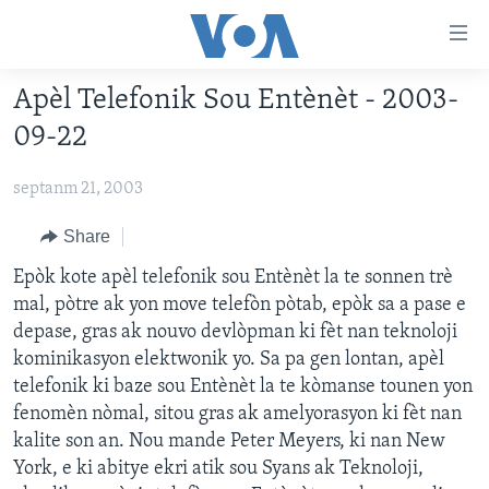
Accessibility
links
Skip
Apèl Telefonik Sou Entènèt - 2003-
to
AYITI
09-22
main
LÈZETAZINI
content
septanm 21, 2003
AMERIK LATIN
Skip
to
ENTÈNASYONAL
Share
main
VIDEO
Epòk kote apèl telefonik sou Entènèt la te sonnen trè
Navigation
mal, pòtre ak yon move telefòn pòtab, epòk sa a pase e
Skip
FLASHPOINT IKRÈN
depase, gras ak nouvo devlòpman ki fèt nan teknoloji
to
kominikasyon elektwonik yo. Sa pa gen lontan, apèl
Search
Learning English
telefonik ki baze sou Entènèt la te kòmanse tounen yon
fenomèn nòmal, sitou gras ak amelyorasyon ki fèt nan
SUIV NOU
kalite son an. Nou mande Peter Meyers, ki nan New
York, e ki abitye ekri atik sou Syans ak Teknoloji,