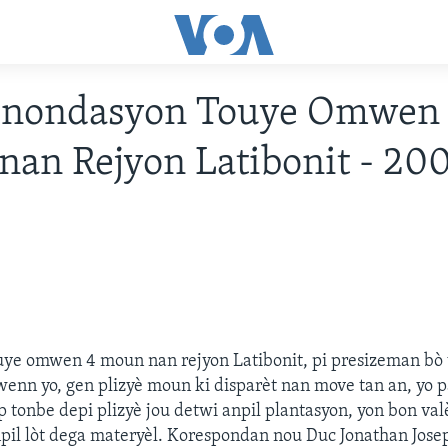
 Inondasyon Touye Omwen
an Rejyon Latibonit - 20
uye omwen 4 moun nan rejyon Latibonit, pi presizeman bò
wenn yo, gen plizyè moun ki disparèt nan move tan an, yo 
'ap tonbe depi plizyè jou detwi anpil plantasyon, yon bon va
pil lòt dega materyèl. Korespondan nou Duc Jonathan Josep