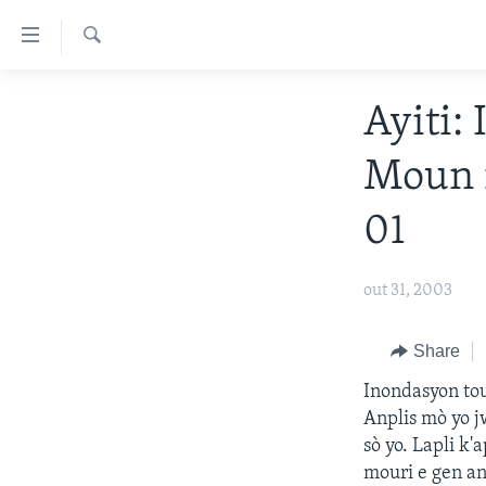
Accessibility
links
Chèche
Skip
AYITI
Ayiti:
to
LÈZETAZINI
main
Moun n
content
AMERIK LATIN
Skip
ENTÈNASYONAL
01
to
main
VIDEO
Navigation
out 31, 2003
FLASHPOINT IKRÈN
Skip
to
Share
Search
Inondasyon to
Anplis mò yo j
sò yo. Lapli k
mouri e gen an