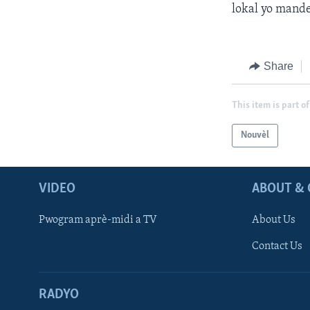
lokal yo mande
Share
This item is part of
Nouvèl
VIDEO
ABOUT & 
Pwogram aprè-midi a TV
About Us
Contact Us
RADYO