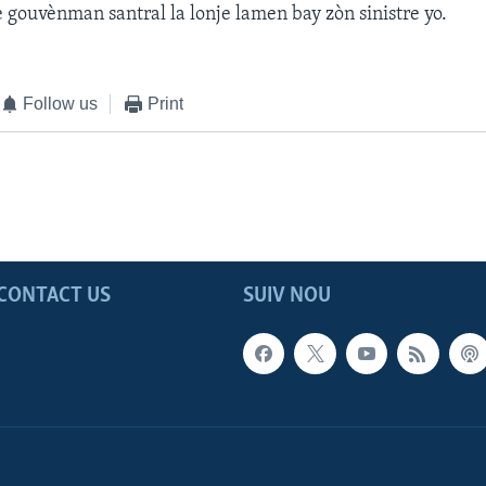
 gouvènman santral la lonje lamen bay zòn sinistre yo.
Follow us
Print
CONTACT US
SUIV NOU